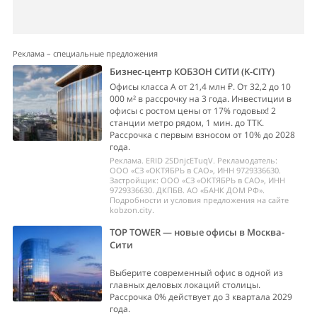
Реклама – специальные предложения
Бизнес-центр КОБЗОН СИТИ (K-CITY)
Офисы класса А от 21,4 млн ₽. От 32,2 до 10
000 м² в рассрочку на 3 года. Инвестиции в
офисы с ростом цены от 17% годовых! 2
станции метро рядом, 1 мин. до ТТК.
Рассрочка с первым взносом от 10% до 2028
года.
Реклама. ERID 2SDnjcETuqV. Рекламодатель:
ООО «СЗ «ОКТЯБРЬ в САО», ИНН 9729336630.
Застройщик: ООО «СЗ «ОКТЯБРЬ в САО», ИНН
9729336630. ДКПБВ. АО «БАНК ДОМ РФ».
Подробности и условия предложения на сайте
kobzon.city.
TOP TOWER — новые офисы в Москва-
Сити
Выберите современный офис в одной из
главных деловых локаций столицы.
Рассрочка 0% действует до 3 квартала 2029
года.