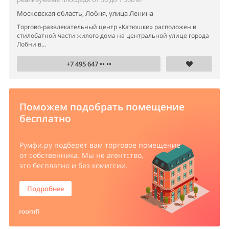
Московская область, Лобня, улица Ленина
Торгово-развлекательный центр «Катюшки» расположен в
стилобатной части жилого дома на центральной улице города
Лобни в...
+7 495 647 •• ••
Поможем подобрать помещение
бесплатно
Румфи.ру
подберет вам торговое помещение
от собственника. Мы не агентство,
это бесплатно и без комиссии.
Подробнее