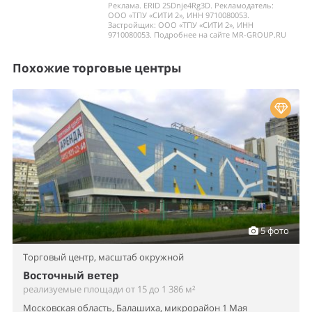
Реклама. ERID 2SDnje4Rg3D. Рекламодатель:
ООО «ТПУ «СИТИ 2», ИНН 9710080053.
Застройщик: ООО «ТПУ «СИТИ 2», ИНН
9710080053. Подробнее на сайте MR-GROUP.RU
Похожие торговые центры
5 фото
Торговый центр,
масштаб окружной
Восточный ветер
реализуемые площади от 15 до 1 386 м²
Московская область, Балашиха, микрорайон 1 Мая