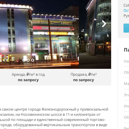
Со
Ос
Ру
П
На
Об
Аренда,
/м² в год
Продажа,
/м²
по запросу
по запросу
Ма
Эт
Ин
 в самом центре города Железнодорожный у привокзальной
окзалом, на Носовихинском шоссе в 11-и километрах от
Об
ольшой по площади и единственный современный торгово-
городе, оборудованный вертикальным транспортом в виде
Ре