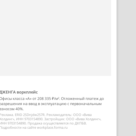
ДЖЕНГА воркплейс
Офисы класса «А» от 208 335 ₽/м². Отложенный платеж до
разрешения на ввод в эксплуатацию с первоначальным
взносом 40%.
Реклама. ERID 2SDnjdw257R. Рекламодатель: ООО «Вива
Холдинг», ИНН 9703154890. Застройщик: ООО «Вива Холдинг»,
ИНН 9703154890. Продажа осуществляется по ДКПБВ.
Подробности на сайте workplace.forma.ru