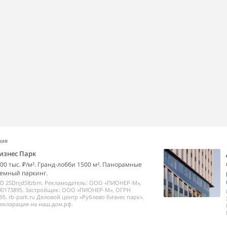
ния
изнес Парк
00 тыс. ₽/м². Гранд-лобби 1500 м². Панорамные
емный паркинг.
ID 2SDnjdS8zbm. Рекламодатель: ООО «ПИОНЕР-М»,
00173895. Застройщик: ООО «ПИОНЕР-М», ОГРН
95. rb-park.ru Деловой центр «Рублево бизнес парк».
екларация на наш.дом.рф.