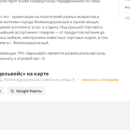
пособствует более комфортному передвижению по нему
Фор
 это - ориентация на посетителей разных возрастов и
Об
ие жителям города Железнодорожный и прилегающих
ения шоппинга, услуг и отдыха. Под крышей торгового
чайший ассортимент товаров — от продуктов питания до
ома, мебели, электроники известных торговых марок, в том
неее в г. Железнодорожный.
вляющих ТРК «Эдельвейс» является развлекательная зона,
мнату и игровой зал - G
ельвейс» на карте
а, Железнодорожный, Советская улица, 9
•
показать панораму
х
Google Карты