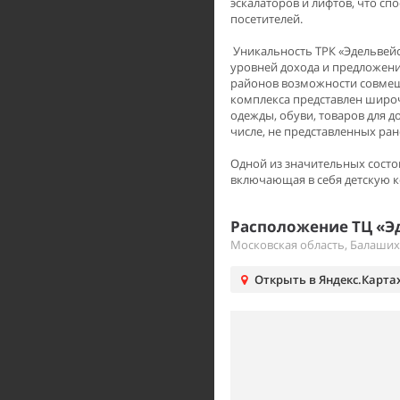
эскалаторов и лифтов, что с
посетителей.
Уникальность ТРК «Эдельвейс»
уровней дохода и предложен
районов возможности совмещ
комплекса представлен широ
одежды, обуви, товаров для д
числе, не представленных ра
Одной из значительных состо
включающая в себя детскую ко
Расположение ТЦ «Эд
Московская область, Балаших
Открыть в Яндекс.Карта