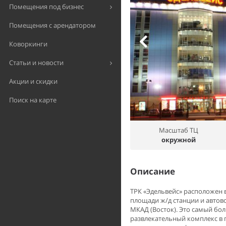
Помещения под бизнес
Помещения с арендатором
Коворкинги
Статьи и новости
Акции и скидки
Поиск на карте
Масштаб ТЦ
окружной
Описание
ТРК «Эдельвейс» расположен
площади ж/д станции и автов
МКАД (Восток). Это самый б
развлекательный комплекс в 