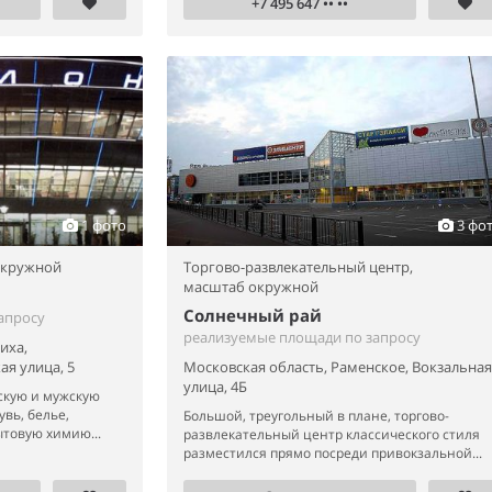
+7 495 647 •• ••
1 фото
3 фо
окружной
Торгово-развлекательный центр,
масштаб окружной
Солнечный рай
апросу
реализуемые площади по запросу
иха,
я улица, 5
Московская область, Раменское, Вокзальная
улица, 4Б
скую и мужскую
увь, белье,
Большой, треугольный в плане, торгово-
товую химию...
развлекательный центр классического стиля
разместился прямо посреди привокзальной...