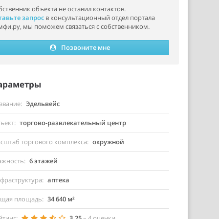
бственник объекта не оставил контактов.
тавьте запрос
в консультационный отдел портала
мфи.ру, мы поможем связаться с собственником.
Позвоните мне
араметры
звание
Эдельвейс
ъект
торгово-развлекательный центр
сштаб торгового комплекса
окружной
ажность
6 этажей
фраструктура
аптека
щая площадь
34 640 м²
йтинг
3.25
–
4
оценки