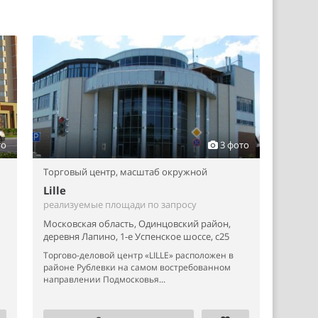
то
3 фото
Торговый центр,
масштаб окружной
Lille
реализуемые площади по запросу
Московская область, Одинцовский район,
деревня Лапино, 1-е Успенское шоссе, с25
Торгово-деловой центр «LILLE» расположен в
районе Рублевки на самом востребованном
направлении Подмосковья...