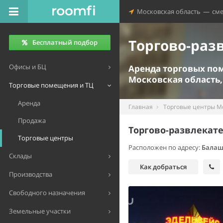
Московская область
—
см
Торгово-раз
Бесплатный подбор
Офисы и БЦ
Аренда торговых п
Московская область,
Торговые помещения и ТЦ
Аренда
Главная
Торговые центры М
Продажа
Торгово-развлекат
Торговые центры
Расположен по адресу:
Балаш
Склады
Как добраться
Производства
Свободного назначения
Земельные участки