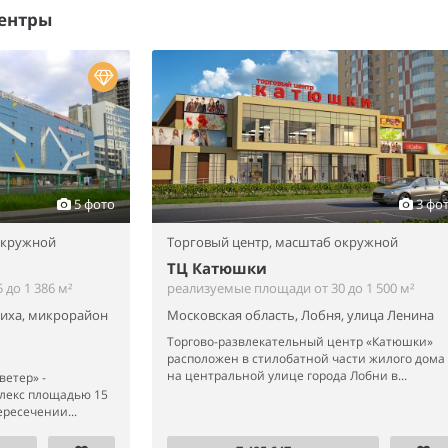
ентры
5 фото
3 фо
окружной
Торговый центр,
масштаб окружной
ТЦ Катюшки
до 1 386 м²
реализуемые площади от 30 до 1 500 м²
шиха, микрорайон
Московская область, Лобня, улица Ленина
Торгово-развлекательный центр «Катюшки»
расположен в стилобатной части жилого дома
на центральной улице города Лобни в...
ветер» -
лекс площадью 15
ресечении...