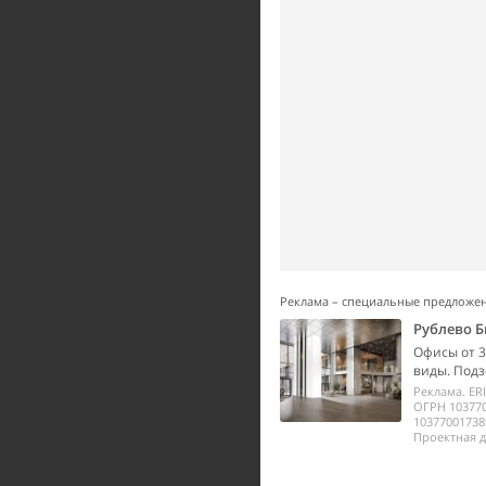
Реклама – специальные предложе
Рублево Б
Офисы от 3
виды. Подз
Реклама. ER
ОГРН 10377
10377001738
Проектная д