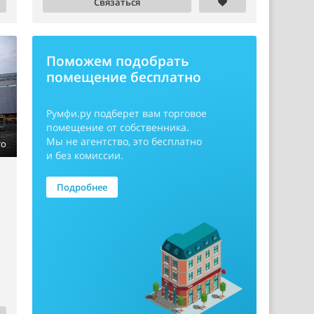
Связаться
Поможем подобрать
помещение бесплатно
Румфи.ру
подберет вам торговое
помещение от собственника.
Мы не агентство, это бесплатно
то
и без комиссии.
Подробнее