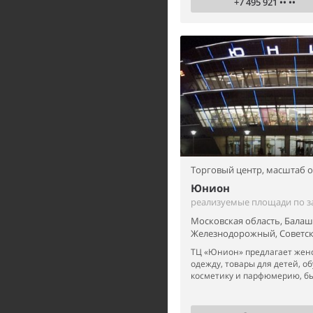
+7 495 921 •• ••
Торговый центр,
масштаб 
Юнион
реализуемые площади по з
Московская область, Балаш
Железнодорожный, Советска
ТЦ «Юнион» предлагает жен
одежду, товары для детей, об
косметику и парфюмерию, бы