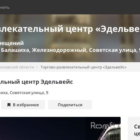
енить
влекательный центр «Эдельве
омещений
 Балашиха, Железнодорожный, Советская улица, 
осковской области
Торгово-развлекательный центр «Эдельвейс»
ельный центр Эдельвейс
иха
,
Советская улица, 9
В избранное
Поделиться
С
ц