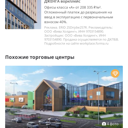
ДЖЕНГА воркплейс
Офисы класса «А» от 208 335 ₽/м².
Отложенный платеж до разрешения на
ввод в эксплуатацию с первоначальным
взносом 40%.
Реклама. ERID 2SDnjdw257R. Рекламодатель:
ООО «Вива Холдинг», ИНН 9703154890.
Застройщик: ООО «Вива Холдинг», ИНН
9703154890. Продажа осуществляется по ДКПБВ.
Подробности на сайте workplace.forma.ru
Похожие торговые центры
4 фото