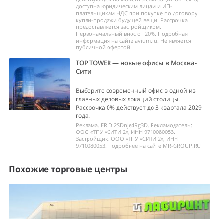
доступна юридическим лицам и ИП-
плательщикам НДС при покупке по договору
купли-продажи будущей вещи. Рассрочка
предоставляется застройщиком.
Первоначальный внос от 20%. Подробная
информация на сайте avium.ru. Не является
публичной офертой.
TOP TOWER — новые офисы в Москва-
Сити
Выберите современный офис в одной из
главных деловых локаций столицы.
Рассрочка 0% действует до 3 квартала 2029
года.
Реклама. ERID 2SDnje4Rg3D. Рекламодатель:
ООО «ТПУ «СИТИ 2», ИНН 9710080053.
Застройщик: ООО «ТПУ «СИТИ 2», ИНН
9710080053. Подробнее на сайте MR-GROUP.RU
Похожие торговые центры