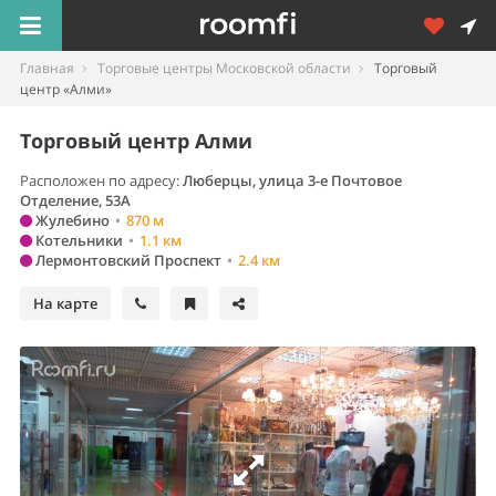
Главная
Торговые центры Московской области
Торговый
центр «Алми»
Торговый центр Алми
Расположен по адресу:
Люберцы
,
улица 3-е Почтовое
Отделение, 53А
Жулебино
•
870 м
Котельники
•
1.1 км
Лермонтовский Проспект
•
2.4 км
На карте