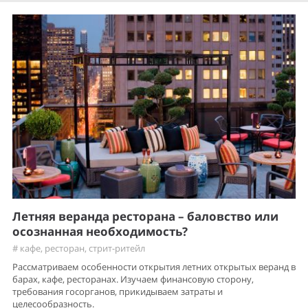
Летняя веранда ресторана – баловство или
осознанная необходимость?
#
кафе
,
ресторан
,
стрит-ритейл
Рассматриваем особенности открытия летних открытых веранд в
барах, кафе, ресторанах. Изучаем финансовую сторону,
требования госорганов, прикидываем затраты и
целесообразность.