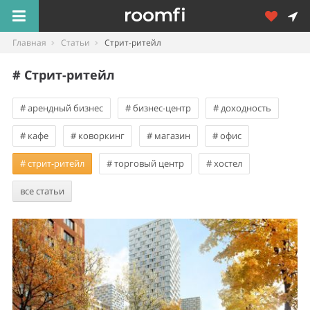
Главная
Статьи
Стрит-ритейл
# Стрит-ритейл
# арендный бизнес
# бизнес-центр
# доходность
# кафе
# коворкинг
# магазин
# офис
# стрит-ритейл
# торговый центр
# хостел
все статьи