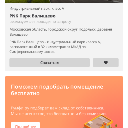
Индустриальный парк,
класс A
PNK Парк Валищево
реализуемые площади по запросу
Московская область, городской округ Подольск, деревня
Валищево
PNK Парк Валищево – индустриальный парк класса А,
расположенный в 32 километрах от МКАД по
Симферопольскому шоссе.
Связаться
Поможем подобрать помещение
бесплатно
Румфи.ру
подберет вам склад от собственника.
Мы не агентство, это бесплатно и без комиссии.
Подробнее