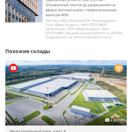
Отложенный платеж до разрешения на
ввод в эксплуатацию с первоначальным
взносом 40%.
Реклама. ERID 2SDnjdw257R. Рекламодатель:
ООО «Вива Холдинг», ИНН 9703154890.
Застройщик: ООО «Вива Холдинг», ИНН
9703154890. Продажа осуществляется по ДКПБВ.
Подробности на сайте workplace.forma.ru
Похожие склады
4 фото
Индустриальный парк,
класс A