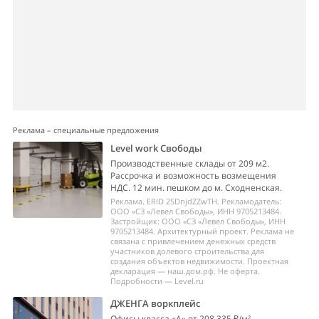
Реклама – специальные предложения
Level work Свободы
Производственные склады от 209 м2.
Рассрочка и возможность возмещения
НДС. 12 мин. пешком до м. Сходненская.
Реклама. ERID 2SDnjdZZwTH. Рекламодатель:
ООО «СЗ «Левел Свободы», ИНН 9705213484.
Застройщик: ООО «СЗ «Левел Свободы», ИНН
9705213484. Архитектурный проект. Реклама не
связана с привлечением денежных средств
участников долевого строительства для
создания объектов недвижимости. Проектная
декларация — наш.дом.рф. Не оферта.
Подробности — Level.ru
ДЖЕНГА воркплейс
Офисы класса «А» от 208 335 ₽/м².