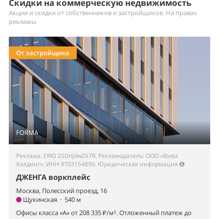
Скидки на коммерческую недвижимость
Акции и скидки от собственников и застройщиков. На правах
рекламы
От застройщика
FORMA
Реклама. ERID 2SDnjdw257R. Рекламодатель: ООО «Вива
Холдинг», ИНН 9703154890.
Юридическая информация
ДЖЕНГА воркплейс
Москва, Полесский проезд, 16
Щукинская
•
540 м
Офисы класса «А» от 208 335 ₽/м². Отложенный платеж до