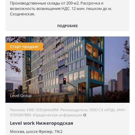
Производственные склады от 209 м2. Рассрочка и
возможность возмещения НДС. 12 мин. пешком до м.
Сходненская.
ПОДРОБНЕЕ
Старт продаж!
Level Group
Реклама. ERID 2SDnjeted9M. Рекламодатель: ООО СЗ «АПД», ИНН
9705087889.
Юридическая информация
Level work Нижегородская
Москва, шоссе Фрезер, 19с2