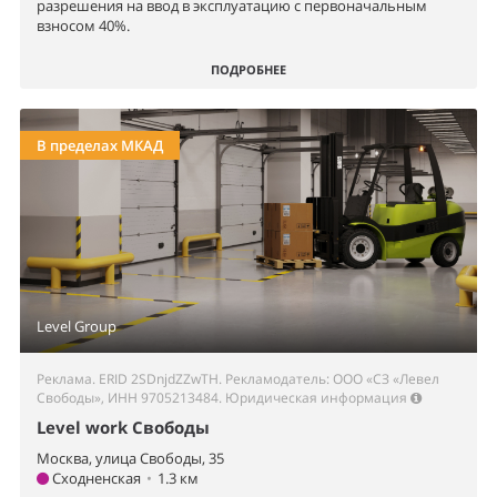
разрешения на ввод в эксплуатацию с первоначальным
взносом 40%.
ПОДРОБНЕЕ
В пределах МКАД
Level Group
Реклама. ERID 2SDnjdZZwTH. Рекламодатель: ООО «СЗ «Левел
Свободы», ИНН 9705213484.
Юридическая информация
Level work Свободы
Москва, улица Свободы, 35
Сходненская
•
1.3 км