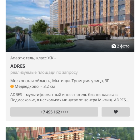
2 фото
Апарт-отель,
класс ЖК -
ADRES
реализуемые площади по запросу
Московская область, Мытищи, Троицкая улица, 3Г
Медведково
•
3.2 км
ADRES – мультиформатный инвест-отель бизнес класса в
Подмосковье, в нескольких минутах от центра Мытищ. ADRES...
+7 495 162 •• ••