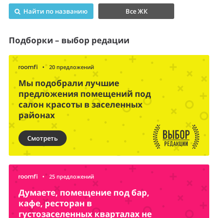
Найти по названию
Все ЖК
Подборки – выбор редации
•
20 предложений
Мы подобрали лучшие
предложения помещений под
салон красоты в заселенных
районах
Смотреть
•
25 предложений
Думаете, помещение под бар,
кафе, ресторан в
густозаселенных кварталах не