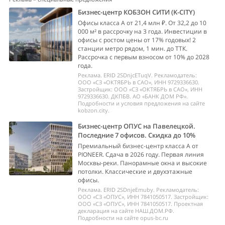
Бизнес-центр КОБЗОН СИТИ (K-CITY)
Офисы класса А от 21,4 млн ₽. От 32,2 до 10
000 м² в рассрочку на 3 года. Инвестиции в
офисы с ростом цены от 17% годовых! 2
станции метро рядом, 1 мин. до ТТК.
Рассрочка с первым взносом от 10% до 2028
года.
Реклама. ERID 2SDnjcETuqV. Рекламодатель:
ООО «СЗ «ОКТЯБРЬ в САО», ИНН 9729336630.
Застройщик: ООО «СЗ «ОКТЯБРЬ в САО», ИНН
9729336630. ДКПБВ. АО «БАНК ДОМ РФ».
Подробности и условия предложения на сайте
kobzon.city.
Бизнес-центр ОПУС на Павелецкой.
Последние 7 офисов. Скидка до 10%
Премиальный бизнес-центр класса А от
PIONEER. Сдача в 2026 году. Первая линия
Москвы-реки. Панорамные окна и высокие
потолки. Классические и двухэтажные
офисы.
Реклама. ERID 2SDnjeEmuby. Рекламодатель:
ООО «СЗ «ОПУС», ИНН 7841050517. Застройщик:
ООО «СЗ «ОПУС», ИНН 7841050517. Проектная
декларация на сайте НАШ.ДОМ.РФ.
Подробности на сайте opus-bc.ru