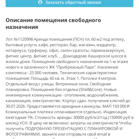
Заказать обратный звонок
Описание помещения свободного
назначения
Лот №1120998 Аренда помещения (ПСН) пл. 60 м2 под аптеку,
бытовые услуги, кафе, ресторан, бар, магазин, медцентр,
нотариуса, турфирму, офис, салон красоты, парикмахерскую,
фитнес центр, фитнес клуб, , , Домодедово Каширское шоссе в
жилом доме. Помещение свободного назначения на 1-м этаже
нового и заселенного ЖК "Прибрежный Парк". Население
комплекса - 25 000 человек. Технические характеристики
помещения: Площадь 60 кв. м. Этаж 1. Потолки 4 метров.
Отдельный вход с улицы. Витринные окна. Свободная
планировка. Помещение без отделки (Shell&Core). Новые
инженерные коммуникации - отопление, водоснабжение,
канализация, электричество. Корпус сдан. получение ключей до
30.07.2026. Предоставляются арендные каникулы. МАП 150 000 ₽.
Коммунальные платежи оплачиваются отдельно. Индексация
ежегодная 7%. Стоимость аренды: 30000 руб/м2/год (150000 руб в
месяц) УСН. В цену не включено: затраты на электричеств Чтобы
получить ПОДРОБНУЮ ПРЕЗЕНТАЦИЮ С ПЛАНИРОВКОЙ И
ФОТОГРАФИЯМИ, звоните или отправьте свой email в