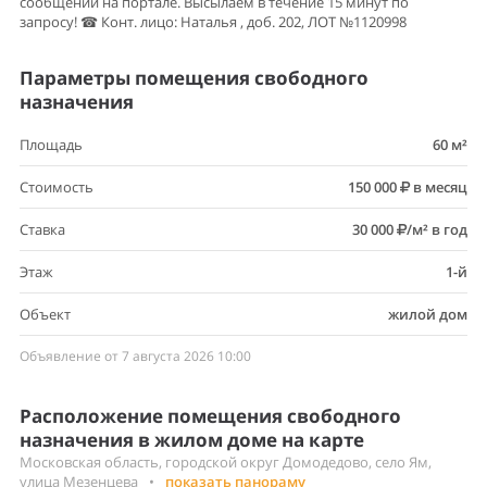
сообщении на портале. Высылаем в течение 15 минут по
запросу! ☎ Конт. лицо: Наталья , доб. 202, ЛОТ №1120998
Параметры помещения свободного
назначения
Площадь
60 м²
Стоимость
150 000
в месяц
Ставка
30 000
/м² в год
Этаж
1-й
Объект
жилой дом
Объявление от 7 августа 2026 10:00
Расположение помещения свободного
назначения в жилом доме на карте
Московская область, городской округ Домодедово, село Ям,
улица Мезенцева
•
показать панораму