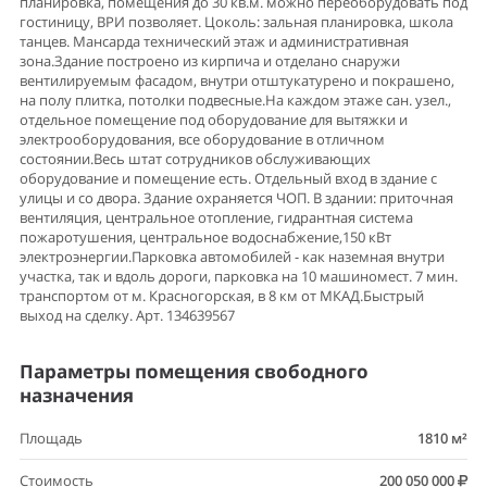
планировка, помещения до 30 кв.м. можно переоборудовать под
гостиницу, ВРИ позволяет. Цоколь: зальная планировка, школа
танцев. Мансарда технический этаж и административная
зона.Здание построено из кирпича и отделано снаружи
вентилируемым фасадом, внутри отштукатурено и покрашено,
на полу плитка, потолки подвесные.На каждом этаже сан. узел.,
отдельное помещение под оборудование для вытяжки и
электрооборудования, все оборудование в отличном
состоянии.Весь штат сотрудников обслуживающих
оборудование и помещение есть. Отдельный вход в здание с
улицы и со двора. Здание охраняется ЧОП. В здании: приточная
вентиляция, центральное отопление, гидрантная система
пожаротушения, центральное водоснабжение,150 кВт
электроэнергии.Парковка автомобилей - как наземная внутри
участка, так и вдоль дороги, парковка на 10 машиномест. 7 мин.
транспортом от м. Красногорская, в 8 км от МКАД.Быстрый
выход на сделку. Арт. 134639567
Параметры помещения свободного
назначения
Площадь
1810 м²
Стоимость
200 050 000