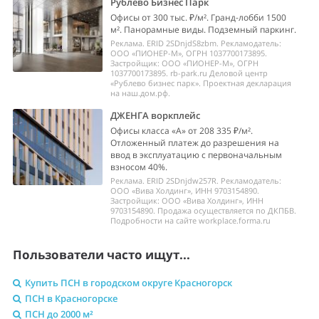
Рублево Бизнес Парк
Офисы от 300 тыс. ₽/м². Гранд-лобби 1500
м². Панорамные виды. Подземный паркинг.
Реклама. ERID 2SDnjdS8zbm. Рекламодатель:
ООО «ПИОНЕР-М», ОГРН 1037700173895.
Застройщик: ООО «ПИОНЕР-М», ОГРН
1037700173895. rb-park.ru Деловой центр
«Рублево бизнес парк». Проектная декларация
на наш.дом.рф.
ДЖЕНГА воркплейс
Офисы класса «А» от 208 335 ₽/м².
Отложенный платеж до разрешения на
ввод в эксплуатацию с первоначальным
взносом 40%.
Реклама. ERID 2SDnjdw257R. Рекламодатель:
ООО «Вива Холдинг», ИНН 9703154890.
Застройщик: ООО «Вива Холдинг», ИНН
9703154890. Продажа осуществляется по ДКПБВ.
Подробности на сайте workplace.forma.ru
Пользователи часто ищут...
Купить ПСН в городском округе Красногорск
ПСН в Красногорске
ПСН до 2000 м²