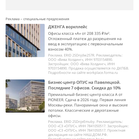
Реклама – специальные предложения
ДЖЕНГА воркплейс
Офисы класса «А» от 208 335 ₽/м².
Отложенный платеж до разрешения на
ввод в эксплуатацию с первоначальным
взносом 40%.
Реклама. ERID 2SDnjdw257R. Рекламодатель:
ООО «Вива Холдинг», ИНН 9703154890.
Застройщик: ООО «Вива Холдинг», ИНН
9703154890. Продажа осуществляется по ДКПБВ.
Подробности на сайте workplace.forma.ru
Бизнес-центр ОПУС на Павелецкой.
Последние 7 офисов. Скидка до 10%
Премиальный бизнес-центр класса А от
PIONEER. Сдача в 2026 году. Первая линия
Москвы-реки. Панорамные окна и высокие
потолки. Классические и двухэтажные
офисы.
Реклама. ERID 2SDnjeEmuby. Рекламодатель:
ООО «СЗ «ОПУС», ИНН 7841050517. Застройщик:
ООО «СЗ «ОПУС», ИНН 7841050517. Проектная
декларация на сайте НАШ.ДОМ.РФ.
Подробности на сайте opus-bc.ru