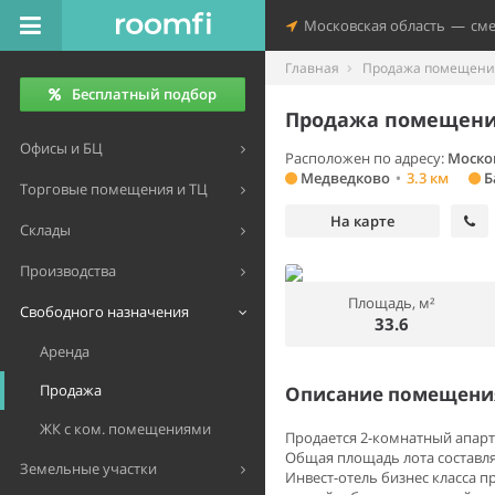
Московская область
—
см
Главная
Продажа помещений
Бесплатный подбор
Продажа помещения
Офисы и БЦ
Расположен по адресу:
Моско
Медведково
•
3.3 км
Б
Торговые помещения и ТЦ
На карте
Склады
Производства
Площадь, м²
Свободного назначения
33.6
Аренда
Продажа
Описание помещения
ЖК с ком. помещениями
Продается 2-комнатный апарт
Общая площадь лота составляет
Земельные участки
Инвест-отель бизнес класса 