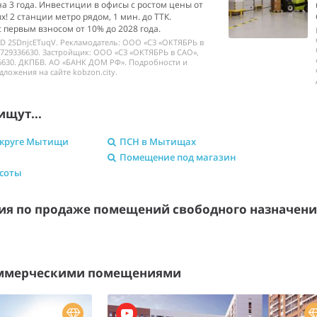
на 3 года. Инвестиции в офисы с ростом цены от
х! 2 станции метро рядом, 1 мин. до ТТК.
с первым взносом от 10% до 2028 года.
ID 2SDnjcETuqV. Рекламодатель: ООО «СЗ «ОКТЯБРЬ в
729336630. Застройщик: ООО «СЗ «ОКТЯБРЬ в САО»,
6630. ДКПБВ. АО «БАНК ДОМ РФ». Подробности и
дложения на сайте kobzon.city.
ищут...
округе Мытищи
ПСН в Мытищах
Помещение под магазин
асоты
я по продаже помещений свободного назначен
оммерческими помещениями