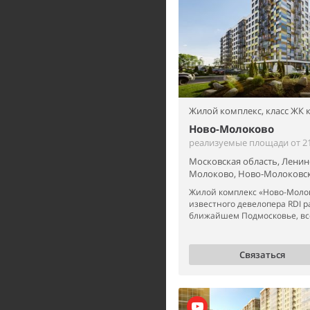
Жилой комплекс,
класс ЖК
Ново-Молоково
реализуемые площади от 21
Московская область, Ленин
Молоково, Ново-Молоковск
Жилой комплекс «Ново-Молок
известного девелопера RDI р
ближайшем Подмосковье, всег
Связаться