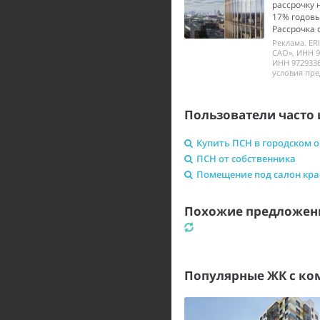
рассрочку 
17% годовы
Рассрочка 
Реклама. ER
САО», ИНН 9
ИНН 972933
условия пре
Пользователи часто 
Купить ПСН в городском 
ПСН от собственника
Помещение под салон кр
Похожие предложени
Популярные ЖК с к