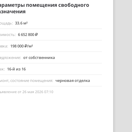
араметры помещения свободного
азначения
ощадь
33.6 м²
оимость
6 652 800
авка
198 000
/м²
едложение
от собственника
аж
16-й из 16
монт, состояние помещения
черновая отделка
ъявление от 26 мая 2026 07:10