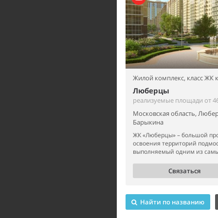
Жилой комплекс,
класс ЖК
Люберцы
реализуемые площади от 46
Московская область, Любер
Барыкина
ЖК «Люберцы» – большой про
освоения территорий подмо
выполняемый одним из самых
Связаться
Найти по названию