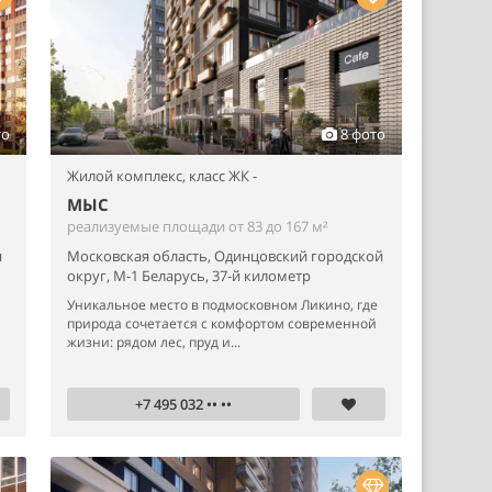
то
8 фото
Жилой комплекс,
класс ЖК -
МЫС
реализуемые площади от 83 до 167 м²
н
Московская область, Одинцовский городской
округ, М-1 Беларусь, 37-й километр
Уникальное место в подмосковном Ликино, где
природа сочетается с комфортом современной
жизни: рядом лес, пруд и...
+7 495 032 •• ••