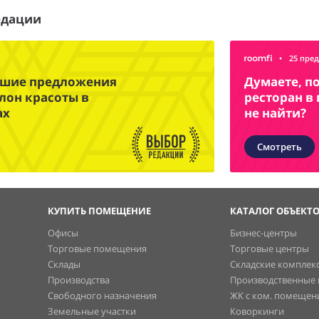
едации
•
25 пре
чшие предложения
Думаете, п
лон красоты в
ресторан в
ах
не найти?
Смотреть
КУПИТЬ ПОМЕЩЕНИЕ
КАТАЛОГ ОБЪЕКТ
Офисы
Бизнес-центры
Торговые помещения
Торговые центры
Склады
Складские комплек
Производства
Производственные
Свободного назначения
ЖК с ком. помеще
Земельные участки
Коворкинги