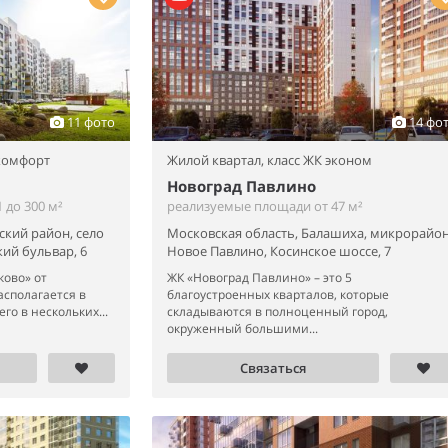
11 фото
14 фо
 комфорт
Жилой квартал,
класс ЖК эконом
Новоград Павлино
 до 300 м²
реализуемые площади от 47 м²
ский район, село
Московская область, Балашиха, микрорайо
ий бульвар, 6
Новое Павлино, Косинское шоссе, 7
ово» от
ЖК «Новоград Павлино» – это 5
асполагается в
благоустроенных кварталов, которые
о в нескольких...
складываются в полноценный город,
окруженный большими...
Связаться