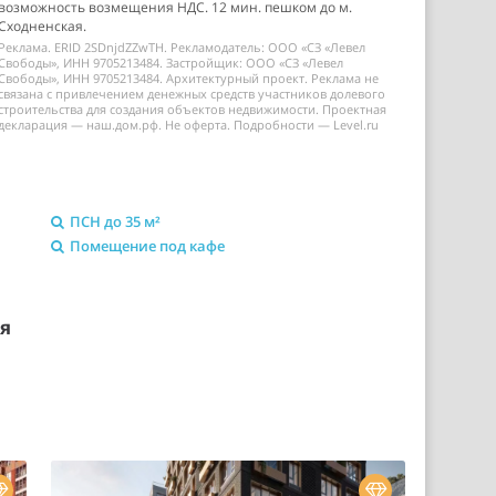
возможность возмещения НДС. 12 мин. пешком до м.
Сходненская.
Реклама. ERID 2SDnjdZZwTH. Рекламодатель: ООО «СЗ «Левел
Свободы», ИНН 9705213484. Застройщик: ООО «СЗ «Левел
Свободы», ИНН 9705213484. Архитектурный проект. Реклама не
связана с привлечением денежных средств участников долевого
строительства для создания объектов недвижимости. Проектная
декларация — наш.дом.рф. Не оферта. Подробности — Level.ru
ПСН до 35 м²
Помещение под кафе
ия