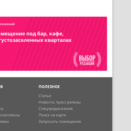
дложений
омещение под бар, кафе,
 густозаселенных кварталах
ОВ
ПОЛЕЗНОЕ
Статьи
Новости, пресс-релизы
сы
Спецпредложения
 комплексы
Поиск на карте
ниями
Запросить помещение