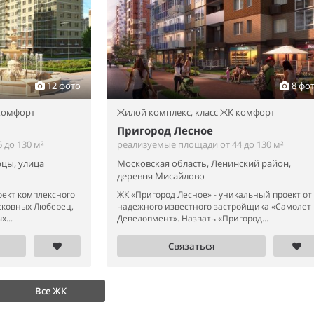
12 фото
8 фо
 комфорт
Жилой комплекс,
класс ЖК комфорт
Пригород Лесное
 до 130 м²
реализуемые площади от 44 до 130 м²
цы, улица
Московская область, Ленинский район,
деревня Мисайлово
ект комплексного
ЖК «Пригород Лесное» - уникальный проект от
сковных Люберец,
надежного известного застройщика «Самолет
...
Девелопмент». Назвать «Пригород...
Связаться
Все ЖК