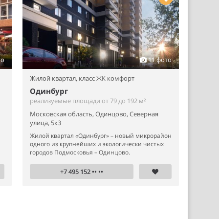
то
11 фото
Жилой квартал,
класс ЖК комфорт
Одинбург
реализуемые площади от 79 до 192 м²
Московская область, Одинцово, Северная
улица, 5к3
Жилой квартал «Одинбург» – новый микрорайон
одного из крупнейших и экологически чистых
городов Подмосковья – Одинцово.
+7 495 152 •• ••