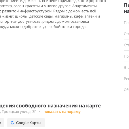
ерриторией. В доме есть всё необходимое для комфортного
П
аптека, салон красоты и многое другое. Апартаменты
н
с развитой инфраструктурой. Рядом с домом есть всё
жизни: школы, детские сады, магазины, кафе, аптеки и
нспортная доступность: рядом с домом остановка
Пл
ткуда можно добраться до любой точки города.
Ст
Ст
Пр
Эт
Ре
Об
ения свободного назначения на карте
 Троицкая улица, 3Г
•
показать панораму
х
Google Карты