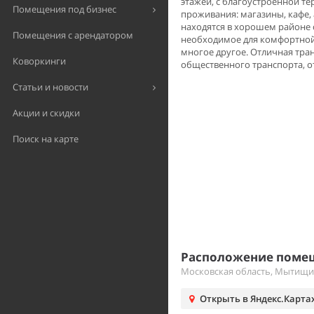
этажей, с благоустроенной т
Помещения под бизнес
проживания: магазины, кафе, 
находятся в хорошем районе 
Помещения с арендатором
необходимое для комфортной 
многое другое. Отличная тра
Коворкинги
общественного транспорта, о
Статьи и новости
Акции и скидки
Поиск на карте
Расположение помещ
Московская область, Мытищи,
Открыть в Яндекс.Карта