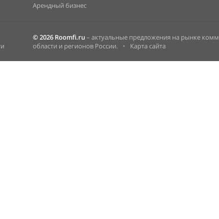
Арендный бизнес
© 2026 Roomfi.ru
– актуальные предложения на рынке ком
ти
области и регионов России.
•
Карта сайта