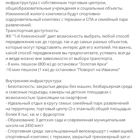
инфраструктура с собственным торговым центром,
общеобразовательные учреждения и социальные объекты.
Изюминкой жилого комплекса будут спортивно-
оздоровительный комплекс с термами и СПА и семейный парк
развлечений.
Транспортная доступность:
ЖК "1-й Химкинский" дает возможность выбрать любой способ
передвижения как до города, так и до самых разных объектов,
которые могут представлять интерес для его жителей. Не важно,
какой способ передвижения вы предпочитаете, успевать всегда
и везде можно вне зависимости от выбора транспорта.
- 8 мин. пешком (800 м) до остановки "Золотая Арка"
-10 мин пешком (1 км) до остановки "Поворот на Ивакино"
Внутренняя инфраструктура:
- Безопасность: закрытые дворы без машин, безбарьерная среда
и сквозные подъезды, камеры на детских площадках с
возможностью трансляции на смартфоне
- Идеальный отдых в кругу семьи: семейный парк развлечений
на территории, торговый центр (2-х этажный) общей площадью
более 8 тыс. кв. м с фудкортом
- Образование: 3 детских сада и современная муниципальная
школа на 2450 мест
- Спортивная среда: закольцованный веломаршрут с навигацией,
спортивный комплекс с термами, закрытый тренажерный зал и