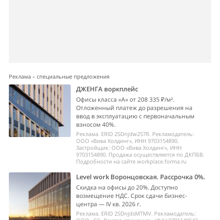
Реклама – специальные предложения
ДЖЕНГА воркплейс
Офисы класса «А» от 208 335 ₽/м².
Отложенный платеж до разрешения на
ввод в эксплуатацию с первоначальным
взносом 40%.
Реклама. ERID 2SDnjdw257R. Рекламодатель:
ООО «Вива Холдинг», ИНН 9703154890.
Застройщик: ООО «Вива Холдинг», ИНН
9703154890. Продажа осуществляется по ДКПБВ.
Подробности на сайте workplace.forma.ru
Level work Воронцовская. Рассрочка 0%.
Скидка на офисы до 20%. Доступно
возмещение НДС. Срок сдачи бизнес-
центра — IV кв. 2026 г.
Реклама. ERID 2SDnjdsMTMV. Рекламодатель: