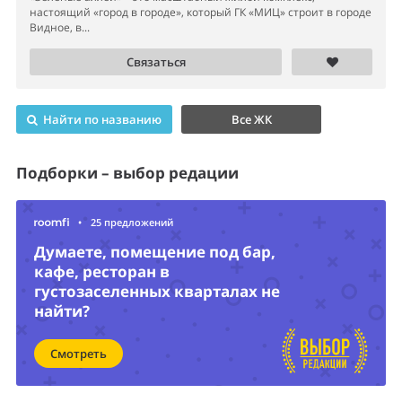
настоящий «город в городе», который ГК «МИЦ» строит в городе
Видное, в...
Связаться
Найти по названию
Все ЖК
Подборки – выбор редации
•
25 предложений
Думаете, помещение под бар,
кафе, ресторан в
густозаселенных кварталах не
найти?
Смотреть