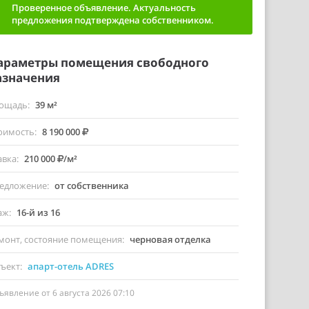
Проверенное объявление. Актуальность
предложения подтверждена собственником.
араметры помещения свободного
азначения
ощадь
39 м²
оимость
8 190 000
авка
210 000
/м²
едложение
от собственника
аж
16-й из 16
монт, состояние помещения
черновая отделка
ъект
апарт-отель ADRES
ъявление от 6 августа 2026 07:10