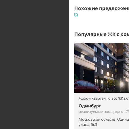
Похожие предложени
Популярные ЖК с к
Жилой квартал,
класс ЖК к
Одинбург
реализуемые площади от 79
Московская область, Одинц
улица, 5к3