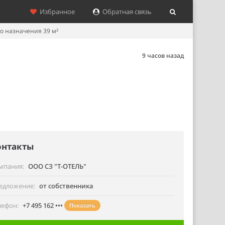
Избранное
Обратная связь
 назначения 39 м²
9 часов назад
онтакты
мпания
ООО СЗ "Т-ОТЕЛЬ"
едложение
от собственника
лефон
+7 495 162 •••
Показать