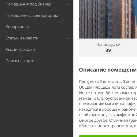
Помещения под бизнес
Помещения с арендатором
Коворкинги
Статьи и новости
Площадь, м²
Акции и скидки
39
Поиск на карте
Описание помещения
Продается 2-комнатный апарт
Общая площадь лота составляет
Инвест-отель бизнес класса 
этажей, с благоустроенной т
проживания: магазины, кафе, 
находятся в хорошем районе 
необходимое для комфортной 
многое другое. Отличная тра
общественного транспорта, о