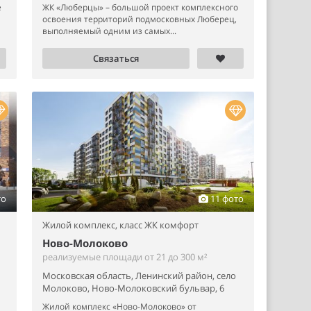
е
ЖК «Люберцы» – большой проект комплексного
й
освоения территорий подмосковных Люберец,
выполняемый одним из самых...
Связаться
то
11 фото
Жилой комплекс,
класс ЖК комфорт
Ново-Молоково
реализуемые площади от 21 до 300 м²
Московская область, Ленинский район, село
Молоково, Ново-Молоковский бульвар, 6
Жилой комплекс «Ново-Молоково» от