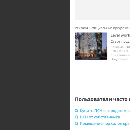
Реклама – специальные предложе
Level wor
Старт прод
Реклама. ER
9705087889.
привлечения
Подробности 
Пользователи часто 
Купить ПСН в городском 
ПСН от собственника
Помещение под салон кр