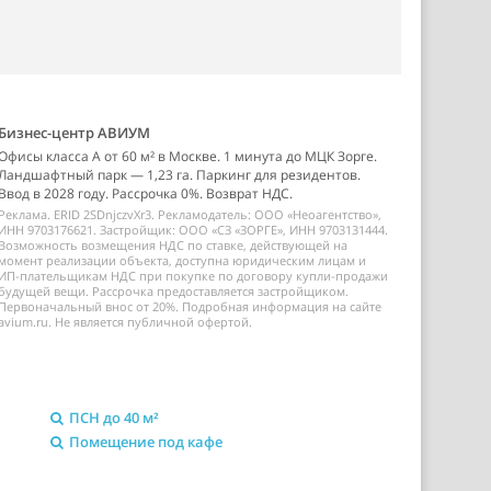
Бизнес-центр АВИУМ
Офисы класса А от 60 м² в Москве. 1 минута до МЦК Зорге.
Ландшафтный парк — 1,23 га. Паркинг для резидентов.
Ввод в 2028 году. Рассрочка 0%. Возврат НДС.
Реклама. ERID 2SDnjczvXr3. Рекламодатель: ООО «Неоагентство»,
ИНН 9703176621. Застройщик: ООО «СЗ «ЗОРГЕ», ИНН 9703131444.
Возможность возмещения НДС по ставке, действующей на
момент реализации объекта, доступна юридическим лицам и
ИП-плательщикам НДС при покупке по договору купли-продажи
будущей вещи. Рассрочка предоставляется застройщиком.
Первоначальный внос от 20%. Подробная информация на сайте
avium.ru. Не является публичной офертой.
ПСН до 40 м²
Помещение под кафе