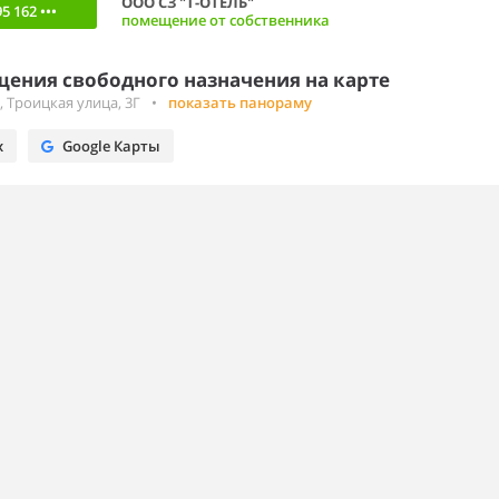
ООО СЗ "Т-ОТЕЛЬ"
5 162 •••
помещение от собственника
ения свободного назначения на карте
 Троицкая улица, 3Г
•
показать панораму
х
Google Карты