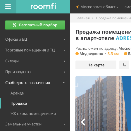
Московская область
—
см
Главная
Продажа помещений
Бесплатный подбор
Продажа помещения
в апарт-отеле
ADRE
Офисы и БЦ
Расположен по адресу:
Моско
Торговые помещения и ТЦ
Медведково
•
3.3 км
Б
Склады
На карте
Производства
Свободного назначения
Аренда
Продажа
ЖК с ком. помещениями
Земельные участки