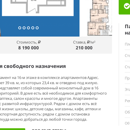
П
н
Стоимость,
Ставка,
/м²
Пл
8 190 000
210 000
Ст
 свободного назначения
Ст
амент на 16-м этаже в комплексе апартаментов Адрес.
Пр
 39 кв. м, из которых 23,4 кв. м отведено под жилую.
представляет собой современный монолитный дом в 16
Эт
ерриторией. В доме есть всё необходимое для комфортного
аптека, салон красоты и многое другое. Апартаменты
Ре
с развитой инфраструктурой. Рядом с домом есть всё
жизни: школы, детские сады, магазины, кафе, аптеки и
Об
нспортная доступность: рядом с домом остановка
ткуда можно добраться до любой точки города.
Об