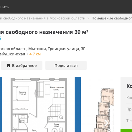
енить
 свободного назначения в Московской области
Помещение свободного
 свободного назначения 39 м²
S
вская область, Мытищи, Троицкая улица, 3Г
абушкинская
•
4.7 км
В избранное
Поделиться
К
Ко
Пр
Те