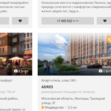
– новый микрорайон
Уникальное место в подмосковном Ликино, гд
логически чистых
природа сочетается с комфортом современно
цово.
жизни: рядом лес, пруд и...
+7 495 032 •• ••
8 фото
2 фо
 комфорт
Апарт-отель,
класс ЖК -
ADRES
 до 130 м²
реализуемые площади по запросу
ский район,
Московская область, Мытищи, Троицкая
улица, 3Г
Медведково
•
3.2 км
альный проект от