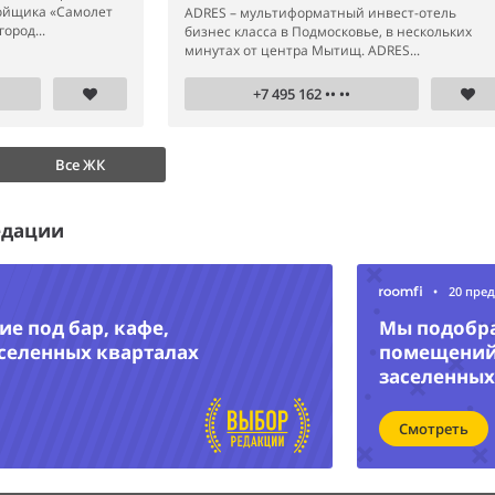
ройщика «Самолет
ADRES – мультиформатный инвест-отель
ород...
бизнес класса в Подмосковье, в нескольких
минутах от центра Мытищ. ADRES...
+7 495 162 •• ••
Все ЖК
едации
•
20 пре
е под бар, кафе,
Мы подобр
аселенных кварталах
помещений 
заселенных
Смотреть