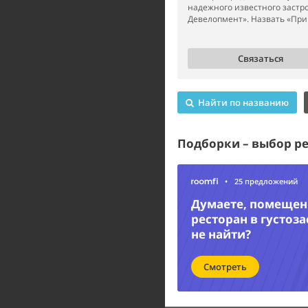
надежного известного заст
Девелопмент». Назвать «Приг
Связаться
Найти по названию
Подборки – выбор р
•
25 предложений
Думаете, помещени
ресторан в густоз
не найти?
Смотреть