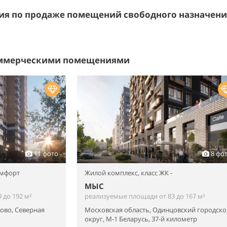
я по продаже помещений свободного назначен
оммерческими помещениями
11 фото
8 фо
омфорт
Жилой комплекс,
класс ЖК -
МЫС
 до 192 м²
реализуемые площади от 83 до 167 м²
ово, Северная
Московская область, Одинцовский городско
округ, М-1 Беларусь, 37-й километр