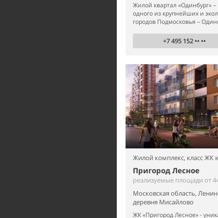
Жилой квартал «Одинбург» 
одного из крупнейших и эко
городов Подмосковья – Один
+7 495 152 •• ••
Жилой комплекс,
класс ЖК
Пригород Лесное
реализуемые площади от 44
Московская область, Ленин
деревня Мисайлово
ЖК «Пригород Лесное» - уник