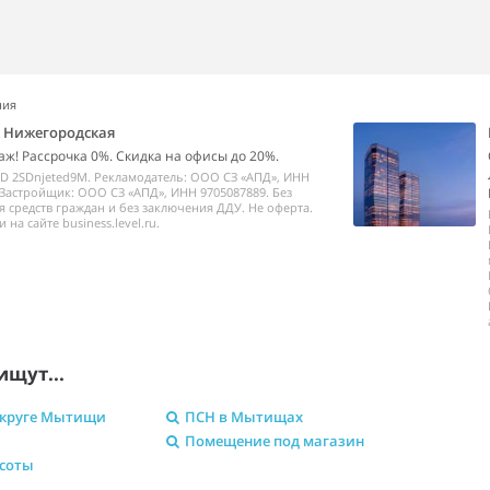
ния
k Нижегородская
аж! Рассрочка 0%. Скидка на офисы до 20%.
ID 2SDnjeted9M. Рекламодатель: ООО СЗ «АПД», ИНН
 Застройщик: ООО СЗ «АПД», ИНН 9705087889. Без
 средств граждан и без заключения ДДУ. Не оферта.
на сайте business.level.ru.
ищут...
округе Мытищи
ПСН в Мытищах
Помещение под магазин
асоты