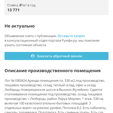
Ставка,
/м² в год
13 771
Не актуально
Объявление снято с публикации.
Оставьте запрос
в консультационный отдел портала Румфи.ру, мы поможем
узнать состояние объекта.
Заказать обратный звонок
Описание производственного помещения
Лот №1083424 Аренда помещения пл. 530 м2 под производство,
пищевое производство, склад, теплый склад, офис и склад
Люберцы Новорязанское шоссе в Выхино-Жулебино. Сдается
отапливаемое помещение под производство, склад, пищевое
производство. г.Люберцы, район Леруа Мерлен. 1 этаж. 530 кв,
включая 100 кв вспомогательно-бытовых площадей. 3
отдельных ворот на разном уровне. Потолки-8.2. Есть кабинеты,
санузлы, раздевалки. Пол-плитка. Есть сливные трапы. Есть газ