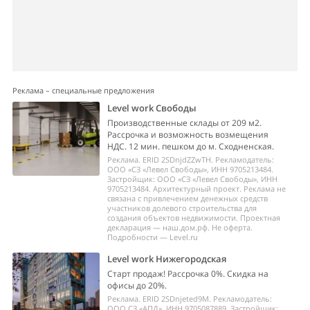
Реклама – специальные предложения
Level work Свободы
Производственные склады от 209 м2.
Рассрочка и возможность возмещения
НДС. 12 мин. пешком до м. Сходненская.
Реклама. ERID 2SDnjdZZwTH. Рекламодатель:
ООО «СЗ «Левел Свободы», ИНН 9705213484.
Застройщик: ООО «СЗ «Левел Свободы», ИНН
9705213484. Архитектурный проект. Реклама не
связана с привлечением денежных средств
участников долевого строительства для
создания объектов недвижимости. Проектная
декларация — наш.дом.рф. Не оферта.
Подробности — Level.ru
Level work Нижегородская
Старт продаж! Рассрочка 0%. Скидка на
офисы до 20%.
Реклама. ERID 2SDnjeted9M. Рекламодатель:
ООО СЗ «АПД», ИНН 9705087889. Застройщик: