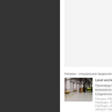
Реклама – специальные предложе
Level wor
Производст
возможност
Сходненска
Реклама. ER
Свободы», И
Свободы», И
связана с п