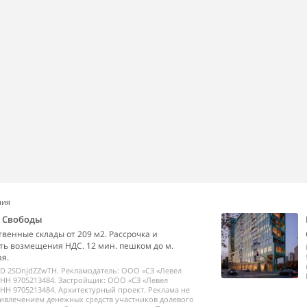
ния
k Свободы
венные склады от 209 м2. Рассрочка и
ь возмещения НДС. 12 мин. пешком до м.
я.
ID 2SDnjdZZwTH. Рекламодатель: ООО «СЗ «Левел
НН 9705213484. Застройщик: ООО «СЗ «Левел
НН 9705213484. Архитектурный проект. Реклама не
ривлечением денежных средств участников долевого