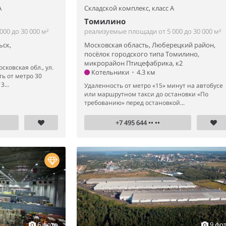
A
Складской комплекс,
класс A
Томилино
00 до 30 000 м²
реализуемые площади от 5 000 до 30 000 м²
ьск,
Московская область, Люберецкий район,
посёлок городского типа Томилино,
микрорайон Птицефабрика, к2
сковская обл., ул.
Котельники
•
4.3 км
ь от метро 30
...
Удаленность от метро «15» минут на автобусе
или маршрутном такси до остановки «По
требованию» перед остановкой...
+7 495 644 •• ••
6 фото
9 фо