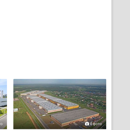
то
8 фото