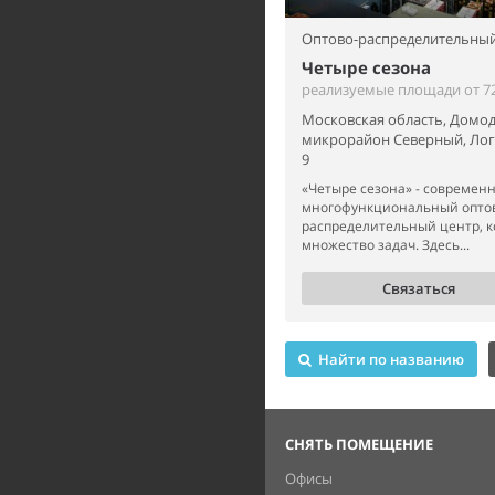
Оптово-распределительный
Четыре сезона
реализуемые площади от 72 
Московская область, Домод
микрорайон Северный, Лог
9
«Четыре сезона» - современ
многофункциональный опто
распределительный центр, 
множество задач. Здесь...
Связаться
Найти по названию
СНЯТЬ ПОМЕЩЕНИЕ
Офисы