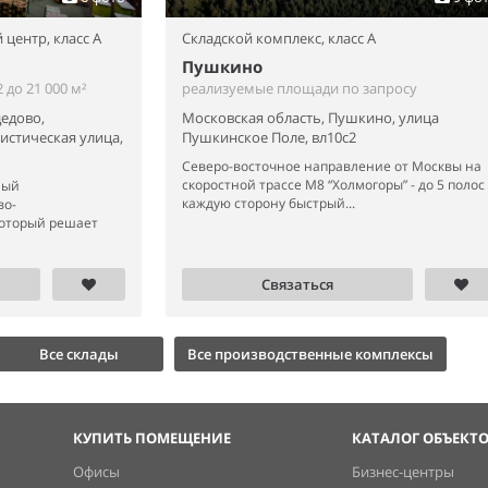
 центр,
класс A
Складской комплекс,
класс A
Пушкино
до 21 000 м²
реализуемые площади по запросу
едово,
Московская область, Пушкино, улица
истическая улица,
Пушкинское Поле, вл10с2
Северо-восточное направление от Москвы на
скоростной трассе М8 “Холмогоры” - до 5 полос
ный
каждую сторону быстрый...
во-
который решает
Связаться
Все склады
Все производственные комплексы
КУПИТЬ ПОМЕЩЕНИЕ
КАТАЛОГ ОБЪЕКТ
Офисы
Бизнес-центры