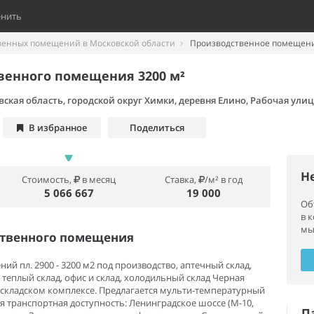
енить
венных помещений в Московской области
Производственное помещени
венного помещения 3200 м²
ская область, городской округ Химки, деревня Елино, Рабочая ули
В избранное
Поделиться
Н
Стоимость,
в месяц
Ставка,
/м² в год
5 066 667
19 000
Об
в 
мы
ственного помещения
й пл. 2900 - 3200 м2 под производство, аптечный склад,
 теплый склад, офис и склад, холодильный склад Черная
 складском комплексе. Предлагается мульти-температурный
ая транспортная доступность: Ленинградское шоссе (М-10,
П