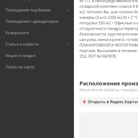
М-11). В непосредственной б
складской комплекс класса А
Помещения под бизнес
м2, потолок 8м, шаг колонн 6
камеры (3 шт) 2250 м2 (0 + 2 °
Помещения с арендатором
погрузки 550 м2 • Офисные и
отгрузочного пандуса перег
Коворкинги
безопасности, круглосуточн
сан узлы, мини-кухня (с го
Статьи и новости
ПЛАНИРОВКОЙ И ФОТОГРАФИЯМИ
портале. Высылаем в течение 
Акции и скидки
253, ЛОТ №1047878
Поиск на карте
Расположение произ
Московская область, городско
Открыть в Яндекс.Карта