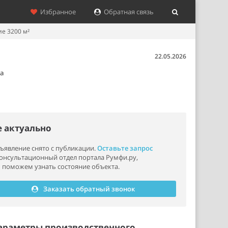
Избранное
Обратная связь
е 3200 м²
22.05.2026
ца
е актуально
ъявление снято с публикации.
Оставьте запрос
консультационный отдел портала Румфи.ру,
 поможем узнать состояние объекта.
Заказать обратный звонок
араметры производственного