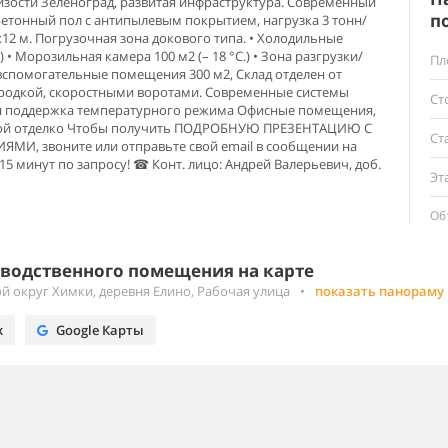
лизости Зеленоград, развитая инфраструктура. Современный
п
 Бетонный пол с антипылевым покрытием, нагрузка 3 тонн/
х12 м. Погрузочная зона докового типа. • Холодильные
C) • Морозильная камера 100 м2 (– 18 °C.) • Зона разгрузки/
Пл
 вспомогательные помещения 300 м2, Склад отделен от
ородкой, скоростными воротами. Современные системы
Ст
ая поддержка температурного режима Офисные помещения,
товой отделко Чтобы получить ПОДРОБНУЮ ПРЕЗЕНТАЦИЮ С
Ст
, звоните или отправьте свой email в сообщении на
15 минут по запросу! ☎ Конт. лицо: Андрей Валерьевич, доб.
Эт
Об
водственного помещения на карте
й округ Химки, деревня Елино, Рабочая улица
•
показать панораму
х
Google Карты