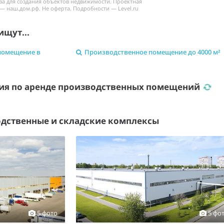
ва для создания объектов недвижимости. Проектная
— наш.дом.рф. Не оферта. Подробности — Level.ru
ищут...
помещение в
Производственное помещение до 4000 м²
ия по аренде производственных помещений
дственные и складские комплексы
5 фото
5 фо