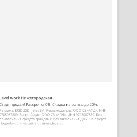
Level work Нижегородская
Старт продаж! Рассрочка 0%. Скидка на офисы до 20%.
Реклама. ERID 2SDnjeted9M. Рекламодатель: ООО СЗ «АПД», ИНН
9705087889. Застройщик: ООО СЗ «АПД», ИНН 9705087889. Без
привлечения средств граждан и без заключения ДДУ. Не оферта.
Подробности на сайте business.level.ru.