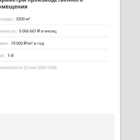
омещения
ощадь
3200 м²
оимость
5 066 667
в месяц
авка
19 000
/м² в год
аж
1-й
ъявление от 22 мая 2026 10:00