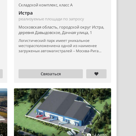
Складской комплекс,
класс A
Истра
реализуемые площади по запросу
Московская область, городской округ Истра,
деревня Давыдовское, Дачная улица, 1
Логистический парк имеет уникальное
месторасположениена одной из наименее
загруженых автомагистралей – Москва-Рига...
Связаться
то
14 фото