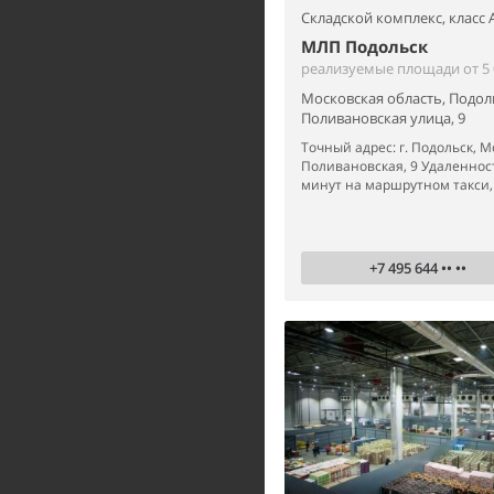
Складской комплекс,
класс 
МЛП Подольск
реализуемые площади от 5 0
Московская область, Подол
Поливановская улица, 9
Точный адрес: г. Подольск, Мо
Поливановская, 9 Удаленност
минут на маршрутном такси, 3
+7 495 644 •• ••