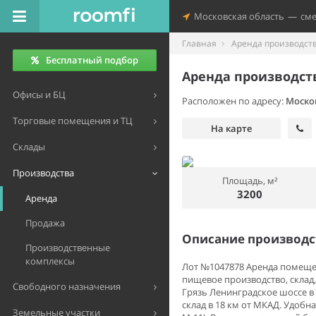
Московская область
—
см
Главная
Аренда производст
Бесплатный подбор
Аренда производст
Офисы и БЦ
Расположен по адресу:
Москов
Торговые помещения и ТЦ
На карте
Склады
Производства
Площадь, м²
3200
Аренда
Продажа
Описание производ
Производственные
комплексы
Лот №1047878 Аренда помещени
пищевое производство, склад,
Свободного назначения
Грязь Ленинградское шоссе в
склад в 18 км от МКАД. Удобн
Земельные участки