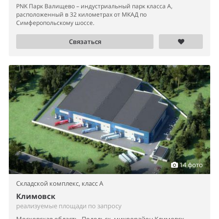
PNK Парк Валищево – индустриальный парк класса А,
расположенный в 32 километрах от МКАД по
Симферопольскому шоссе.
Связаться
14 фото
Складской комплекс,
класс A
Климовск
реализуемые площади по запросу
Московская область, Подольск, микрорайон Климовск,