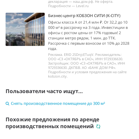
декларация — наш.дом.рф. Не оферта.
Подробности — Level.ru
Бизнес-центр КОБЗОН СИТИ (K-CITY)
Офисы класса А от 21,4 млн ₽. От 32,2 до 10
000 м² в рассрочку на 3 года. Инвестиции в
офисы с ростом цены от 17% годовых! 2
станции метро рядом, 1 мин. до ТТК.
Рассрочка с первым взносом от 10% до 2028
года.
Реклама. ERID 2SDnjcETuqV. Рекламодатель:
ООО «СЗ «ОКТЯБРЬ в САО», ИНН 9729336630.
Застройщик: ООО «СЗ «ОКТЯБРЬ в САО», ИНН
9729336630. ДКПБВ. АО «БАНК ДОМ РФ».
Подробности и условия предложения на сайте
kobzon.city.
Пользователи часто ищут...
Снять производственное помещение до 300 м²
Похожие предложения по аренде
производственных помещений