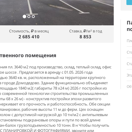
П
п
Стоимость,
в месяц
Ставка,
/м² в год
2 685 410
8 853
Пл
Ст
ственного помещения
Ст
я пл. 3640 м2 под производство, склад, теплый склад, офис
 шоссе . Предлагается в аренду с 01.05. 2026 года
Эт
ью 3640 кв. м, расположенный на территории крупного
 городе Домодедово. Здание функционально объединяет
Об
лощадью 1840 м2( габариты 78 х24 м) 2026 г постройки из
о современной технологии строительства промышленных
ты 68 х 26 м) - конструктив постройки эпохи развитого
дчеркивает его прочность и работоспособность. Обе секции
ланировки, рабочие высоты 11 м до ферм. Цех оснащен
лом с допустимой нагрузкой до 10 тн/м2 с антипылевым
установлены подкрановые опоры и пути по всей длине
ран-балок грузоподъемностью 10 тонн. В н Чтобы получить
 ПЛАНИРОВКОЙ И ФОТОГРАФИЯМИ, звоните или