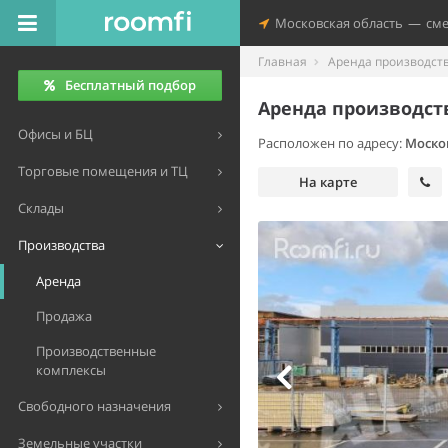
Московская область
—
см
Главная
Аренда производст
Бесплатный подбор
Аренда производст
Офисы и БЦ
Расположен по адресу:
Моско
Торговые помещения и ТЦ
На карте
Склады
Производства
Аренда
Продажа
Производственные
комплексы
Свободного назначения
Земельные участки