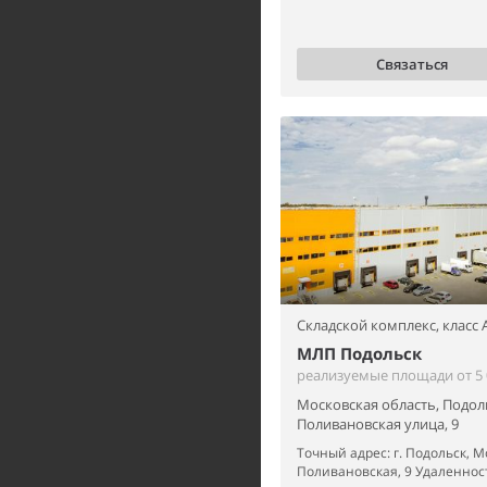
Связаться
Складской комплекс,
класс 
МЛП Подольск
реализуемые площади от 5 0
Московская область, Подол
Поливановская улица, 9
Точный адрес: г. Подольск, Мо
Поливановская, 9 Удаленност