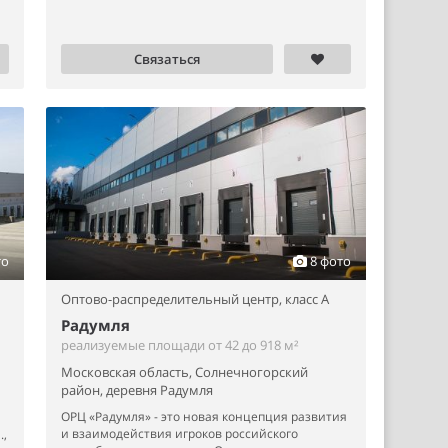
Связаться
то
8 фото
Оптово-распределительный центр,
класс A
Радумля
реализуемые площади от 42 до 918 м²
Московская область, Солнечногорский
район, деревня Радумля
ОРЦ «Радумля» - это новая концепция развития
и взаимодействия игроков российского
.,