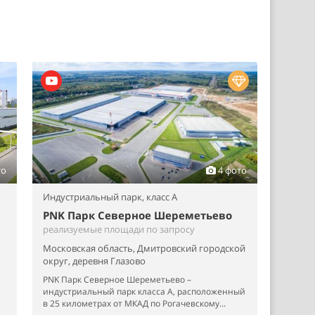
то
4 фото
Индустриальный парк,
класс A
PNK Парк Северное Шереметьево
реализуемые площади по запросу
Московская область, Дмитровский городской
округ, деревня Глазово
PNK Парк Северное Шереметьево –
индустриальный парк класса А, расположенный
в 25 километрах от МКАД по Рогачевскому...