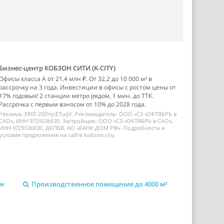
Бизнес-центр КОБЗОН СИТИ (K-CITY)
Офисы класса А от 21,4 млн ₽. От 32,2 до 10 000 м² в
рассрочку на 3 года. Инвестиции в офисы с ростом цены от
17% годовых! 2 станции метро рядом, 1 мин. до ТТК.
Рассрочка с первым взносом от 10% до 2028 года.
Реклама. ERID 2SDnjcETuqV. Рекламодатель: ООО «СЗ «ОКТЯБРЬ в
САО», ИНН 9729336630. Застройщик: ООО «СЗ «ОКТЯБРЬ в САО»,
ИНН 9729336630. ДКПБВ. АО «БАНК ДОМ РФ». Подробности и
условия предложения на сайте kobzon.city.
ом
Производственное помещение до 4000 м²