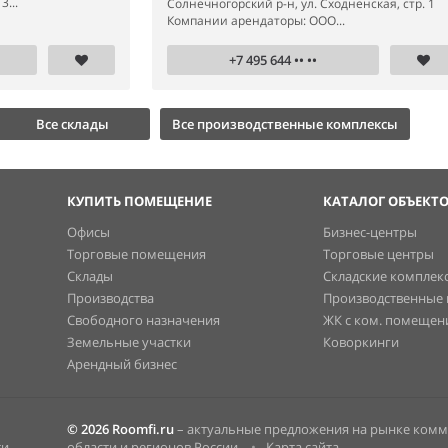
...
Солнечногорский р-н, ул. Сходненская, стр. 1
Компании арендаторы: ООО...
+7 495 644 •• ••
Все склады
Все производственные комплексы
КУПИТЬ ПОМЕЩЕНИЕ
КАТАЛОГ ОБЪЕКТ
Офисы
Бизнес-центры
Торговые помещения
Торговые центры
Склады
Складские комплек
Производства
Производственные
Свободного назначения
ЖК с ком. помеще
Земельные участки
Коворкинги
Арендный бизнес
© 2026 Roomfi.ru
– актуальные предложения на рынке ком
ти
области и регионов России.
•
Карта сайта