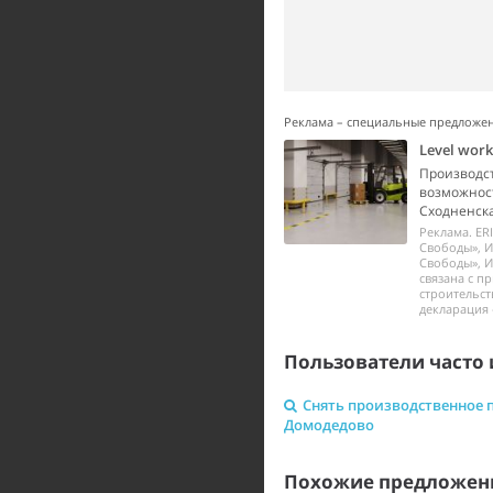
Реклама – специальные предложе
Level wor
Производст
возможност
Сходненска
Реклама. ER
Свободы», И
Свободы», И
связана с п
строительст
декларация 
Пользователи часто 
Снять производственное 
Домодедово
Похожие предложен