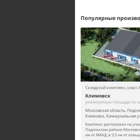
Популярные произво
Складской комплекс,
класс 
Климовск
реализуемые площади по з
Московская область, Подол
Климовск, Коммунальная ул
Комплекс расположен на учас
Подольском районе Московск
км от МКАД, в 3,5 км от кольц