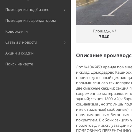
Помещения под бизнес
Помещения с арендатором
Площадь, м²
Коворкинги
3640
Статьи и новости
Акции и скидки
Описание производ
Поиск на карте
Лот №1046453 Аренда помещени
и склад, Домодедово Каширское
производственный цех площад
промышленного технопарка в
две смежные секции: секция п
современных материалов и п
зданий; секция 1800 м2(габари
социализма , но это лишь по
имеют зальные( свободные) п
прочным ровным бетонным по
покрытием. В обоих секциях 
пролетов для эксплуатации к
ПОДРОБНУЮ ПРЕЗЕНТАЦИЮ С