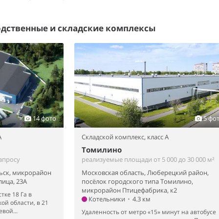
дственные и складские комплексы
14 фото
5 фо
A
Складской комплекс,
класс A
Томилино
апросу
реализуемые площади от 5 000 до 30 000 м²
ьск, микрорайон
Московская область, Люберецкий район,
ица, 23А
посёлок городского типа Томилино,
микрорайон Птицефабрика, к2
тке 18 Га в
Котельники
•
4.3 км
ой области, в 21
евой...
Удаленность от метро «15» минут на автобусе