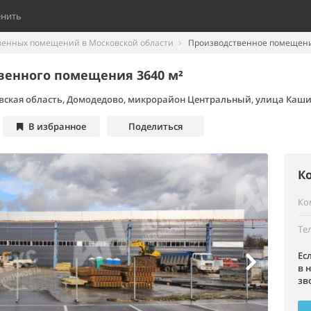
енить
венных помещений в Московской области
Производственное помещени
венного помещения 3640 м²
вская область, Домодедово, микрорайон Центральный, улица Каши
В избранное
Поделиться
К
Ко
Те
Ес
в 
зв