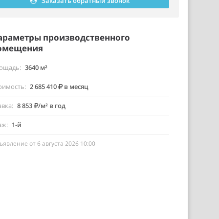
Заказать обратный звонок
араметры производственного
омещения
ощадь
3640 м²
оимость
2 685 410
в месяц
авка
8 853
/м² в год
аж
1-й
ъявление от 6 августа 2026 10:00