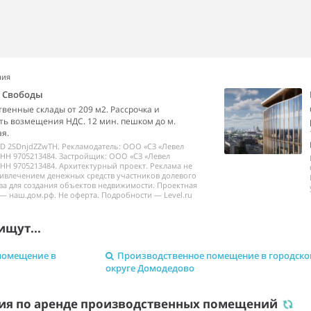
ния
k Свободы
венные склады от 209 м2. Рассрочка и
ь возмещения НДС. 12 мин. пешком до м.
я.
ID 2SDnjdZZwTH. Рекламодатель: ООО «СЗ «Левел
НН 9705213484. Застройщик: ООО «СЗ «Левел
НН 9705213484. Архитектурный проект. Реклама не
ривлечением денежных средств участников долевого
ва для создания объектов недвижимости. Проектная
— наш.дом.рф. Не оферта. Подробности — Level.ru
ищут...
помещение в
Производственное помещение в городск
округе Домодедово
ия по аренде производственных помещений