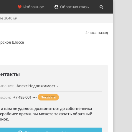
Избранное
Обратная связь
е 3640 м²
4 часа назад
рское Шоссе
онтакты
мпания
Апекс Недвижимость
лефон
+7 495 001 •••
Показать
ли вам не удалось дозвониться до собственника
нерабочее время, вы можете заказать обратный
онок.