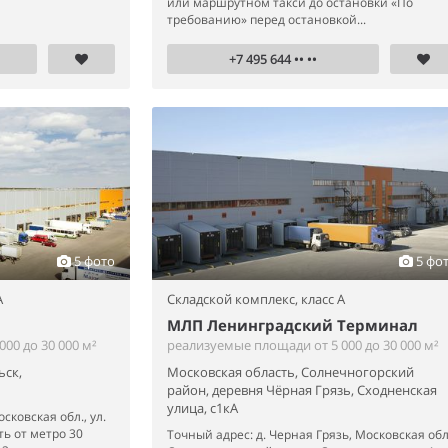
или маршрутном такси до остановки «По
требованию» перед остановкой...
+7 495 644 •• ••
5 фото
5 фо
A
Складской комплекс,
класс A
МЛП Ленинградский Терминал
00 до 30 000 м²
реализуемые площади от 5 000 до 30 000 м²
ьск,
Московская область, Солнечногорский
район, деревня Чёрная Грязь, Сходненская
улица, с1кА
сковская обл., ул.
ь от метро 30
Точный адрес: д. Черная Грязь, Московская обл