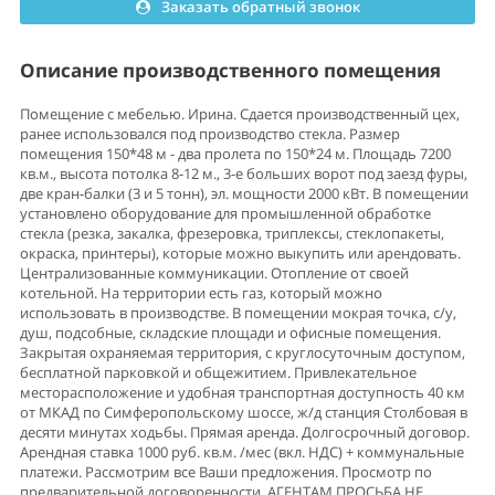
Заказать обратный звонок
Описание производственного помещения
Помещение с мебелью. Ирина. Сдается производственный цех,
ранее использовался под производство стекла. Размер
помещения 150*48 м - два пролета по 150*24 м. Площадь 7200
кв.м., высота потолка 8-12 м., 3-е больших ворот под заезд фуры,
две кран-балки (3 и 5 тонн), эл. мощности 2000 кВт. В помещении
установлено оборудование для промышленной обработке
стекла (резка, закалка, фрезеровка, триплексы, стеклопакеты,
окраска, принтеры), которые можно выкупить или арендовать.
Централизованные коммуникации. Отопление от своей
котельной. На территории есть газ, который можно
использовать в производстве. В помещении мокрая точка, с/у,
душ, подсобные, складские площади и офисные помещения.
Закрытая охраняемая территория, с круглосуточным доступом,
бесплатной парковкой и общежитием. Привлекательное
месторасположение и удобная транспортная доступность 40 км
от МКАД по Симферопольскому шоссе, ж/д станция Столбовая в
десяти минутах ходьбы. Прямая аренда. Долгосрочный договор.
Арендная ставка 1000 руб. кв.м. /мес (вкл. НДС) + коммунальные
платежи. Рассмотрим все Ваши предложения. Просмотр по
предварительной договоренности. АГЕНТАМ ПРОСЬБА НЕ