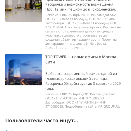
Рассрочка и возможность возмещения
НДС. 12 мин. пешком до м. Сходненская.
Реклама. ERID 2SDnjdZZwTH. Рекламодатель:
ООО «СЗ «Левел Свободы», ИНН 9705213484.
Застройщик: ООО «СЗ «Левел Свободы», ИНН
9705213484. Архитектурный проект. Реклама не
связана с привлечением денежных средств
участников долевого строительства для
создания объектов недвижимости. Проектная
декларация — наш.дом.рф. Не оферта.
Подробности — Level.ru
TOP TOWER — новые офисы в Москва-
Сити
Выберите современный офис в одной из
главных деловых локаций столицы.
Рассрочка 0% действует до 3 квартала 2029
года.
Реклама. ERID 2SDnje4Rg3D. Рекламодатель:
ООО «ТПУ «СИТИ 2», ИНН 9710080053.
Застройщик: ООО «ТПУ «СИТИ 2», ИНН
9710080053. Подробнее на сайте MR-GROUP.RU
Пользователи часто ищут...