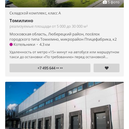
5 фото
Складской комплекс,
класс A
Томилино
реализуемые площади от 5 000 до 30 000 м²
Московская область, Люберецкий район, посёлок
городского типа Томилино, микрорайон Птицефабрика, к2
Котельники
•
4.3 км
Удаленность от метро «15» минут на автобусе или маршрутном
такси до остановки «По требованию» перед остановкой...
+7 495 644 •• ••