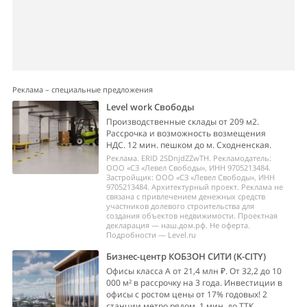
Реклама – специальные предложения
Level work Свободы
Производственные склады от 209 м2.
Рассрочка и возможность возмещения
НДС. 12 мин. пешком до м. Сходненская.
Реклама. ERID 2SDnjdZZwTH. Рекламодатель:
ООО «СЗ «Левел Свободы», ИНН 9705213484.
Застройщик: ООО «СЗ «Левел Свободы», ИНН
9705213484. Архитектурный проект. Реклама не
связана с привлечением денежных средств
участников долевого строительства для
создания объектов недвижимости. Проектная
декларация — наш.дом.рф. Не оферта.
Подробности — Level.ru
Бизнес-центр КОБЗОН СИТИ (K-CITY)
Офисы класса А от 21,4 млн ₽. От 32,2 до 10
000 м² в рассрочку на 3 года. Инвестиции в
офисы с ростом цены от 17% годовых! 2
станции метро рядом, 1 мин. до ТТК.