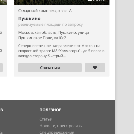
Складской комплекс,
класс A
Пушкино
реализуемые площади по запросу
й
Московская область, Пушкино, улица
Пушкинское Поле, вл10с2
Северо-восточное направление от Москвы на
ый
скоростной трассе М8 “Холмогоры” - до 5 полос в
каждую сторону быстрый...
Связаться
ОВ
ПОЛЕЗНОЕ
Статьи
Новости, пресс-релизы
сы
Спецпредложения