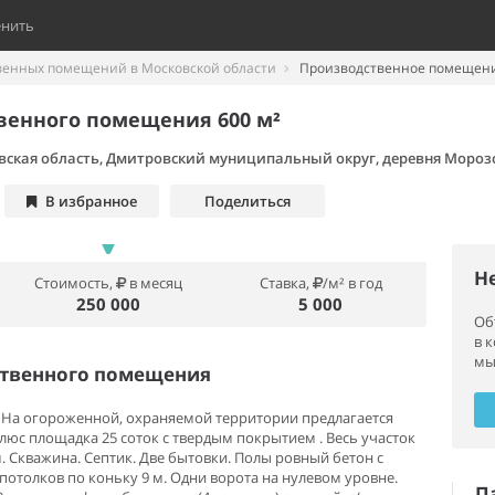
енить
венных помещений в Московской области
Производственное помещени
венного помещения 600 м²
вская область, Дмитровский муниципальный округ, деревня Мороз
В избранное
Поделиться
Н
Стоимость,
в месяц
Ставка,
/м² в год
250 000
5 000
Об
в 
мы
ственного помещения
 На огороженной, охраняемой территории предлагается
). Плюс площадка 25 соток с твердым покрытием . Весь участок
м. Скважина. Септик. Две бытовки. Полы ровный бетон с
а потолков по коньку 9 м. Одни ворота на нулевом уровне.
П