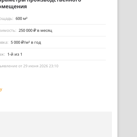
омещения
ощадь
600 м²
оимость
250 000
в месяц
авка
5 000
/м² в год
аж
1-й из 1
ъявление от 29 июня 2026 23:10
у