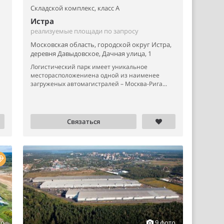
Складской комплекс,
класс A
Истра
реализуемые площади по запросу
Московская область, городской округ Истра,
деревня Давыдовское, Дачная улица, 1
Логистический парк имеет уникальное
месторасположениена одной из наименее
загруженых автомагистралей – Москва-Рига...
Связаться
то
9 фото