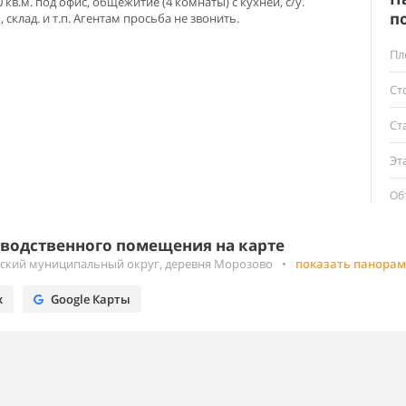
 кв.м. под офис, общежитие (4 комнаты) с кухней, с/у.
п
склад. и т.п. Агентам просьба не звонить.
Пл
Ст
Ст
Эт
Об
водственного помещения на карте
вский муниципальный округ, деревня Морозово
•
показать панорам
х
Google Карты