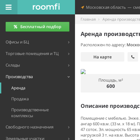
Московская область
—
см
Главная
Аренда производст
Бесплатный подбор
Аренда производст
Офисы и БЦ
Расположен по адресу:
Моско
Торговые помещения и ТЦ
На карте
Склады
Производства
Площадь, м²
600
Аренда
Продажа
Описание производ
Производственные
комплексы
Помещение с мебелью. Энже.
ангар 600 кв.м. (33 м. х 18 м
Свободного назначения
47 соток. Эл. мощность 65 кв.
нагрузкой 3 т. на кв.м. Высот
Земельные участки