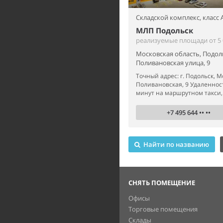
Складской комплекс,
класс 
МЛП Подольск
реализуемые площади от 5 0
Московская область, Подол
Поливановская улица, 9
Точный адрес: г. Подольск, Мо
Поливановская, 9 Удаленност
минут на маршрутном такси, 3
+7 495 644 •• ••
Найти по названию
СНЯТЬ ПОМЕЩЕНИЕ
Офисы
Торговые помещения
Склады