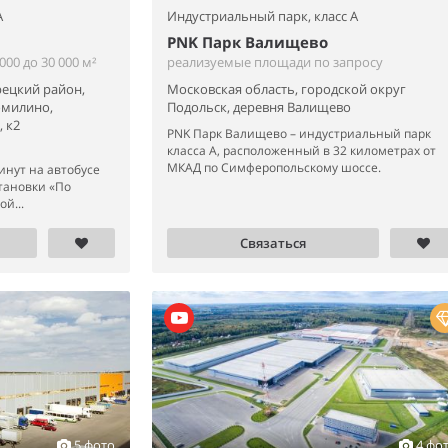
A
Индустриальный парк,
класс A
PNK Парк Валищево
00 до 30 000 м²
реализуемые площади по запросу
рецкий район,
Московская область, городской округ
омилино,
Подольск, деревня Валищево
 к2
PNK Парк Валищево – индустриальный парк
класса А, расположенный в 32 километрах от
МКАД по Симферопольскому шоссе.
инут на автобусе
тановки «По
й...
Связаться
5 фото
4 фо