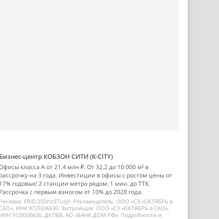
Бизнес-центр КОБЗОН СИТИ (K-CITY)
Офисы класса А от 21,4 млн ₽. От 32,2 до 10 000 м² в
рассрочку на 3 года. Инвестиции в офисы с ростом цены от
17% годовых! 2 станции метро рядом, 1 мин. до ТТК.
Рассрочка с первым взносом от 10% до 2028 года.
Реклама. ERID 2SDnjcETuqV. Рекламодатель: ООО «СЗ «ОКТЯБРЬ в
САО», ИНН 9729336630. Застройщик: ООО «СЗ «ОКТЯБРЬ в САО»,
ИНН 9729336630. ДКПБВ. АО «БАНК ДОМ РФ». Подробности и