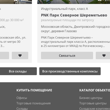
A
Индустриальный парк,
класс A
PNK Парк Северное Шереметьево
00 до 30 000 м²
реализуемые площади по запросу
ьск,
Московская область, Дмитровский городско
округ, деревня Глазово
сковская обл., ул.
PNK Парк Северное Шереметьево –
ь от метро 30
индустриальный парк класса А, расположенн
...
в 25 километрах от МКАД по Рогачевскому...
Связаться
Все склады
Все производственные комплексы
КУПИТЬ ПОМЕЩЕНИЕ
КАТАЛОГ ОБЪЕКТ
Офисы
Бизнес-центры
Торговые помещения
Торговые центры
Склады
Складские комплек