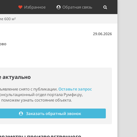
Избранное
Обратная связь
е 600 м²
29.06.2026
ово
е актуально
ъявление снято с публикации.
Оставьте запрос
консультационный отдел портала Румфи.ру,
 поможем узнать состояние объекта.
Заказать обратный звонок
араметры производственного