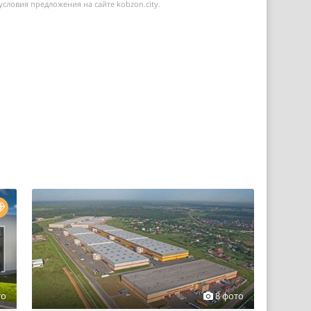
условия предложения на сайте kobzon.city.
то
8 фото