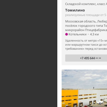
Складской комплекс,
класс 
Томилино
реализуемые площади от 5 0
Московская область, Любе
посёлок городского типа Т
микрорайон Птицефабрика,
Котельники
•
4.3 км
Удаленность от метро «15» м
или маршрутном такси до ос
требованию» перед остановко
+7 495 644 •• ••