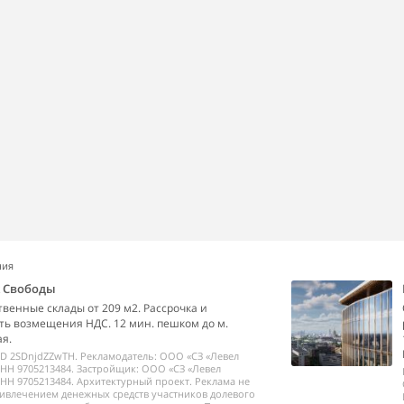
ния
k Свободы
венные склады от 209 м2. Рассрочка и
ь возмещения НДС. 12 мин. пешком до м.
я.
ID 2SDnjdZZwTH. Рекламодатель: ООО «СЗ «Левел
НН 9705213484. Застройщик: ООО «СЗ «Левел
НН 9705213484. Архитектурный проект. Реклама не
ривлечением денежных средств участников долевого