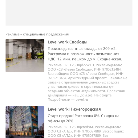
Реклама – специальные предложения
Level work Свободы
Производственные склады от 209 м2.
Рассрочка и возможность возмещения
НДС. 12 мин. пешком до м. Сходненская.
Реклама. ERID 2SDnjdZZwTH. Рекламодатель:
ООО «СЗ «Левел Свободы», ИНН 9705213484.
Застройщик: ООО «СЗ «Левел Свободы», ИНН
9705213484. Архитектурный проект. Реклама не
связана с привлечением денежных средств
участников долевого строительства для
создания объектов недвижимости. Проектная
декларация — наш.дом.рф. Не оферта.
Подробности — Level.ru
Level work Нижегородская
Старт продаж! Рассрочка 0%. Скидка на
офисы до 20%.
Реклама. ERID 2SDnjeted9M. Рекламодатель:
ООО СЗ «АПД», ИНН 9705087889. Застройщик:
ООО СЗ «АПД», ИНН 9705087889. Без