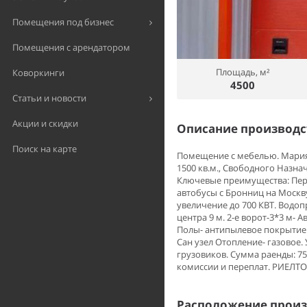
Помещения под бизнес
Помещения с арендатором
Площадь, м²
Коворкинги
4500
Статьи и новости
Акции и скидки
Описание производ
Поиск на карте
Помещение с мебелью. Мария
1500 кв.м., Свободного Назнач
Ключевые преимущества: Перв
автобусы с Бронниц на Москв
увеличение до 700 КВТ. Водоп
центра 9 м. 2-е ворот-3*3 м-
Полы- антипылевое покрытие.
Сан узел Отопление- газовое
грузовиков. Сумма раенды: 750
комиссии и переплат. РИЕЛТ
Расположение произ