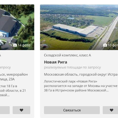
14 фото
10 фо
A
Складской комплекс,
класс A
Новая Рига
апросу
реализуемые площади по запросу
ьск, микрорайон
Московская область, городской округ Истра
ица, 23А
Логистический парк «Новая Рига»
располагается на западе от Москвы на участке
тке 18 Га в
38 Га в Истринском районе Московской...
ой области, в 21
евой...
Связаться