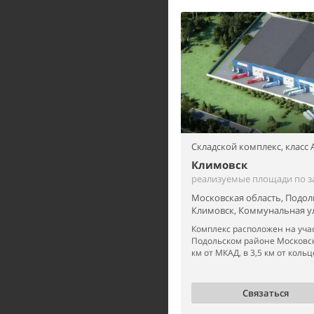
Складской комплекс,
класс 
Климовск
реализуемые площади по з
Московская область, Подол
Климовск, Коммунальная ул
Комплекс расположен на учас
Подольском районе Московск
км от МКАД, в 3,5 км от кольц
Связаться