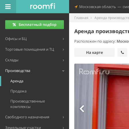
Московская область
—
см
Главная
Аренда производст
Бесплатный подбор
Аренда производст
Офисы и БЦ
Расположен по адресу:
Моско
Торговые помещения и ТЦ
На карте
Склады
Производства
Аренда
Продажа
Производственные
комплексы
Свободного назначения
Земельные участки