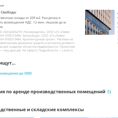
ния
k Свободы
венные склады от 209 м2. Рассрочка и
ь возмещения НДС. 12 мин. пешком до м.
я.
ID 2SDnjdZZwTH. Рекламодатель: ООО «СЗ «Левел
НН 9705213484. Застройщик: ООО «СЗ «Левел
НН 9705213484. Архитектурный проект. Реклама не
ривлечением денежных средств участников долевого
ва для создания объектов недвижимости. Проектная
— наш.дом.рф. Не оферта. Подробности — Level.ru
ищут...
помещение до 5000
ия по аренде производственных помещений
дственные и складские комплексы