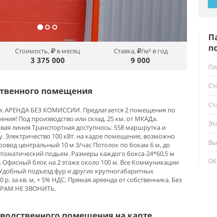
П
п
Стоимость,
в месяц
Ставка,
/м² в год
3 375 000
9 000
Пл
Ст
ственного помещения
Ст
. АРЕНДА БЕЗ КОМИССИИ. Предлагается 2 помещения по
ения! Под производство или склад. 25 км. от МКАДа.
Эт
ая линия Транспортная доступнось: 558 маршрутка и
у. Электричество 100 кВт. на кадое помещение, возможно
Вы
ровод центральный 10 м 3/час Потолок по бокам 6 м, до
 Автоматический подьем. Размеры каждого бокса-24*60,5 м
Об
 Офисный блок на 2 этаже около 100 м. Все Коммуникации
. Удобный подъезд фур и других крупногабаритных
 р. за кв. м, + 5% НДС. Прямая ареенда от собственника. Без
ОРАМ НЕ ЗВОНИТЬ.
водственного помещения на карте