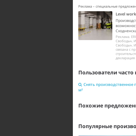
Реклама – специальные предложе
Level wor
Производст
возможност
Сходненска
Реклама. ER
Свободы», И
Свободы», И
связана с п
строительст
декларация 
Пользователи часто 
Снять производственное 
м²
Похожие предложен
Популярные произво