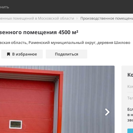
енить
венных помещений в Московской области
Производственное помещени
венного помещения 4500 м²
вская область, Раменский муниципальный округ, деревня Шилово
В избранное
Поделиться
К
Ко
Те
Ес
в 
зв