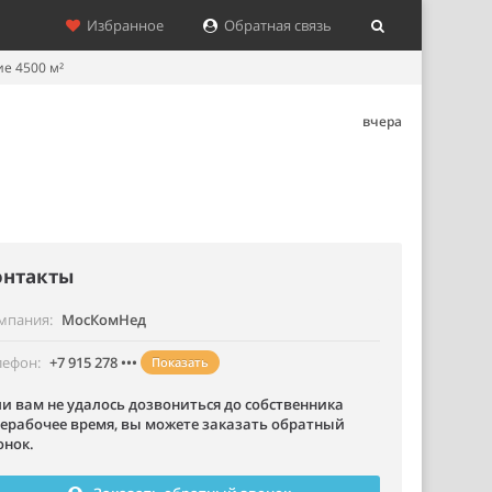
Избранное
Обратная связь
е 4500 м²
вчера
онтакты
мпания
МосКомНед
лефон
+7 915 278 •••
Показать
ли вам не удалось дозвониться до собственника
нерабочее время, вы можете заказать обратный
онок.