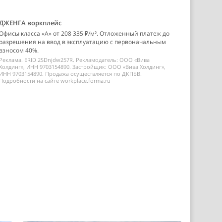
ДЖЕНГА воркплейс
Офисы класса «А» от 208 335 ₽/м². Отложенный платеж до
разрешения на ввод в эксплуатацию с первоначальным
взносом 40%.
Реклама. ERID 2SDnjdw257R. Рекламодатель: ООО «Вива
Холдинг», ИНН 9703154890. Застройщик: ООО «Вива Холдинг»,
ИНН 9703154890. Продажа осуществляется по ДКПБВ.
Подробности на сайте workplace.forma.ru