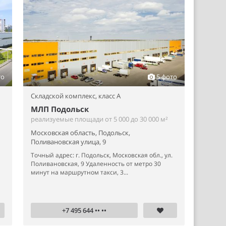
то
5 фото
Складской комплекс,
класс A
МЛП Подольск
реализуемые площади от 5 000 до 30 000 м²
Московская область, Подольск,
Поливановская улица, 9
Точный адрес: г. Подольск, Московская обл., ул.
Поливановская, 9 Удаленность от метро 30
минут на маршрутном такси, 3...
+7 495 644 •• ••