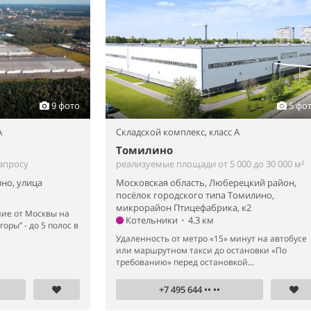
9 фото
5 фо
A
Складской комплекс,
класс A
Томилино
апросу
реализуемые площади от 5 000 до 30 000 м²
но, улица
Московская область, Люберецкий район,
посёлок городского типа Томилино,
микрорайон Птицефабрика, к2
ие от Москвы на
Котельники
•
4.3 км
оры” - до 5 полос в
Удаленность от метро «15» минут на автобусе
или маршрутном такси до остановки «По
требованию» перед остановкой...
+7 495 644 •• ••