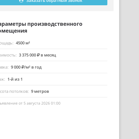
Заказать обратный звонок
араметры производственного
омещения
ощадь
4500 м²
оимость
3 375 000
в месяц
авка
9 000
/м² в год
аж
1-й из 1
сота потолков
9 метров
ъявление от 5 августа 2026 01:00