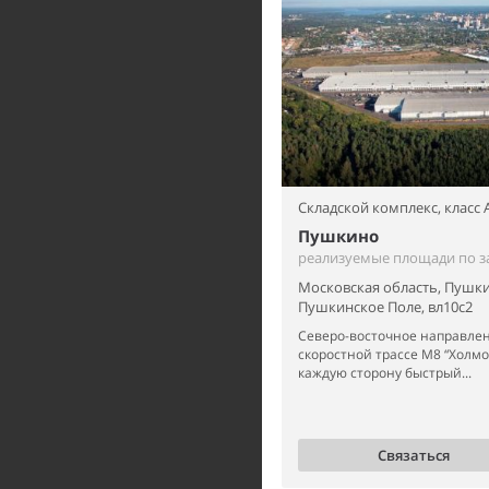
Складской комплекс,
класс 
Пушкино
реализуемые площади по з
Московская область, Пушки
Пушкинское Поле, вл10с2
Северо-восточное направлен
скоростной трассе М8 “Холмог
каждую сторону быстрый...
Связаться