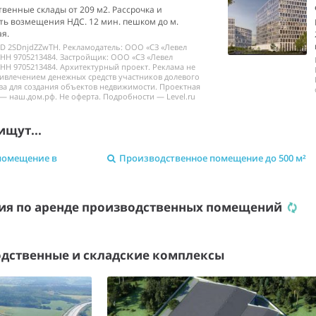
венные склады от 209 м2. Рассрочка и
ь возмещения НДС. 12 мин. пешком до м.
я.
ID 2SDnjdZZwTH. Рекламодатель: ООО «СЗ «Левел
НН 9705213484. Застройщик: ООО «СЗ «Левел
НН 9705213484. Архитектурный проект. Реклама не
ривлечением денежных средств участников долевого
ва для создания объектов недвижимости. Проектная
— наш.дом.рф. Не оферта. Подробности — Level.ru
ищут...
помещение в
Производственное помещение до 500 м²
ия по аренде производственных помещений
дственные и складские комплексы