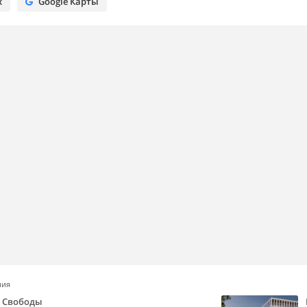
х
Google Карты
ния
k Свободы