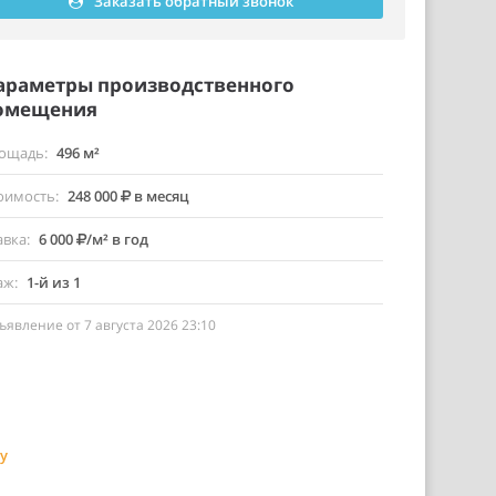
Заказать обратный звонок
араметры производственного
омещения
ощадь
496 м²
оимость
248 000
в месяц
авка
6 000
/м² в год
аж
1-й из 1
ъявление от 7 августа 2026 23:10
у