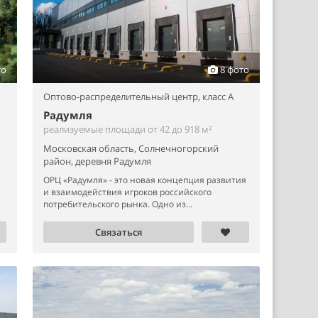
то
8 фото
Оптово-распределительный центр,
класс A
Радумля
реализуемые площади от 42 до 918 м²
Московская область, Солнечногорский
район, деревня Радумля
ОРЦ «Радумля» - это новая концепция развития
и взаимодействия игроков российского
потребительского рынка. Одно из...
Связаться