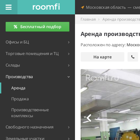
Московская область
—
см
Главная
Аренда производст
Бесплатный подбор
Аренда производст
Офисы и БЦ
Расположен по адресу:
Москов
Торговые помещения и ТЦ
На карте
Склады
Производства
Аренда
Продажа
Производственные
комплексы
Свободного назначения
Земельные участки