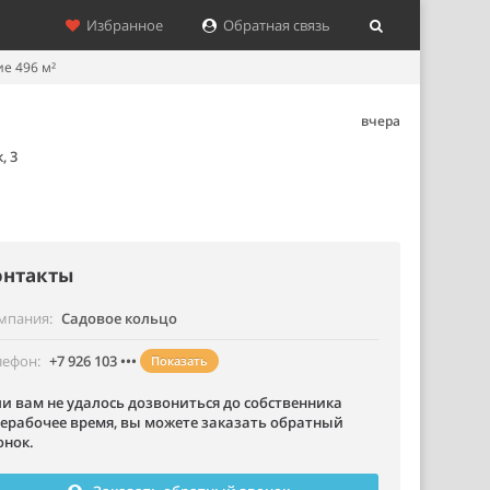
Избранное
Обратная связь
е 496 м²
вчера
, 3
онтакты
мпания
Садовое кольцо
лефон
+7 926 103 •••
Показать
ли вам не удалось дозвониться до собственника
нерабочее время, вы можете заказать обратный
онок.