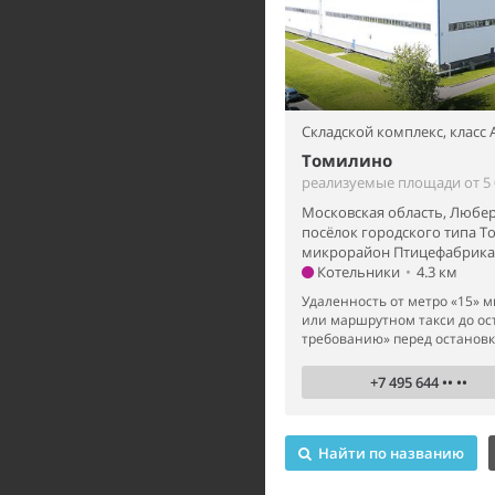
Складской комплекс,
класс 
Томилино
реализуемые площади от 5 0
Московская область, Любе
посёлок городского типа Т
микрорайон Птицефабрика,
Котельники
•
4.3 км
Удаленность от метро «15» м
или маршрутном такси до ос
требованию» перед остановко
+7 495 644 •• ••
Найти по названию