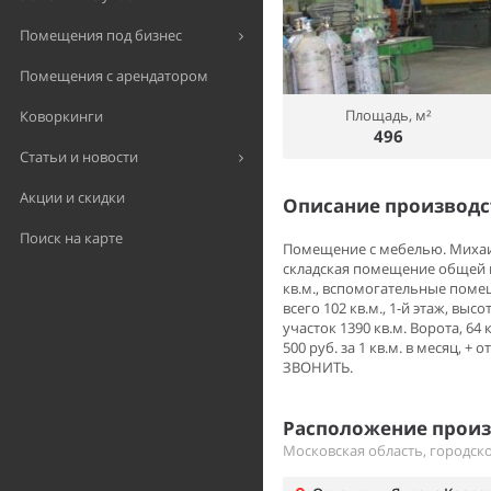
Помещения под бизнес
Помещения с арендатором
Площадь, м²
Коворкинги
496
Статьи и новости
Акции и скидки
Описание производ
Поиск на карте
Помещение с мебелью. Михаил. 
складская помещение общей пл
кв.м., вспомогательные помеще
всего 102 кв.м., 1-й этаж, вы
участок 1390 кв.м. Ворота, 64
500 руб. за 1 кв.м. в месяц, 
ЗВОНИТЬ.
Расположение произ
Московская область, городско