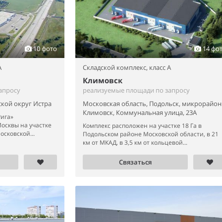
10 фото
14 фо
A
Складской комплекс,
класс A
Климовск
апросу
реализуемые площади по запросу
ской округ Истра
Московская область, Подольск, микрорайон
Климовск, Коммунальная улица, 23А
Рига»
Москвы на участке
Комплекс расположен на участке 18 Га в
осковской...
Подольском районе Московской области, в 21
км от МКАД, в 3,5 км от кольцевой...
Связаться