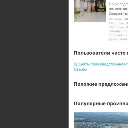
Производст
возможност
Сходненска
Реклама. ER
Свободы», И
Свободы», И
связана с п
строительст
декларация 
Пользователи часто 
Снять производственное 
Озёрах
Похожие предложен
Популярные произво