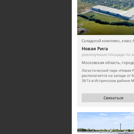
Складской комплекс,
класс 
Новая Рига
реализуемые площади по з
Московская область, город
Логистический парк «Новая 
располагается на западе от 
38 Га в Истринском районе М
Связаться