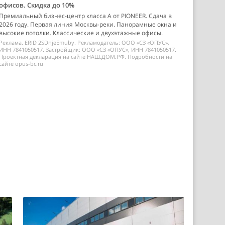
офисов. Скидка до 10%
Премиальный бизнес-центр класса А от PIONEER. Сдача в
2026 году. Первая линия Москвы-реки. Панорамные окна и
высокие потолки. Классические и двухэтажные офисы.
Реклама. ERID 2SDnjeEmuby. Рекламодатель: ООО «СЗ «ОПУС»,
ИНН 7841050517. Застройщик: ООО «СЗ «ОПУС», ИНН 7841050517.
Проектная декларация на сайте НАШ.ДОМ.РФ. Подробности на
сайте opus-bc.ru