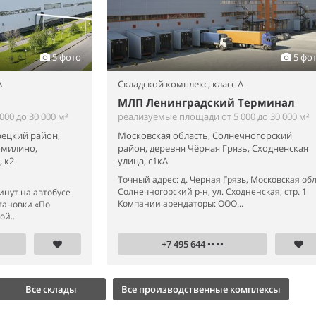
5 фото
5 фо
A
Складской комплекс,
класс A
МЛП Ленинградский Терминал
00 до 30 000 м²
реализуемые площади от 5 000 до 30 000 м²
рецкий район,
Московская область, Солнечногорский
омилино,
район, деревня Чёрная Грязь, Сходненская
 к2
улица, с1кА
Точный адрес: д. Черная Грязь, Московская обл
Солнечногорский р-н, ул. Сходненская, стр. 1
инут на автобусе
Компании арендаторы: ООО...
тановки «По
й...
+7 495 644 •• ••
Все склады
Все производственные комплексы