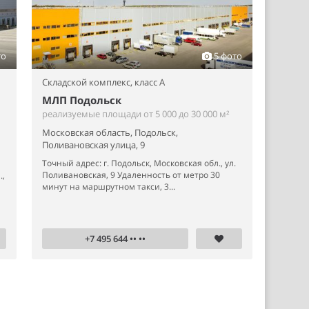
то
5 фото
Складской комплекс,
класс A
МЛП Подольск
реализуемые площади от 5 000 до 30 000 м²
Московская область, Подольск,
Поливановская улица, 9
Точный адрес: г. Подольск, Московская обл., ул.
Поливановская, 9 Удаленность от метро 30
.,
минут на маршрутном такси, 3...
+7 495 644 •• ••