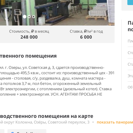
П
п
Стоимость,
в месяц
Ставка,
/м² в год
248 000
6 000
Пл
Ст
ственного помещения
Ст
г. Озеры, ул. Советская д. 3, сдается производственно-
ощадью 495,5 кв.м., состоит из: производственный цех - 391
Эт
ния - столовая, с/у, раздевалка, душ, комната мастера -
сота потолков 3,7 м, пол бетон, огороженный земельный
Об
 кВт электроэнергии, с отоплением (дизельный котел). Ставка
+ отопление + электроэнергия. УСН. АГЕНТАМ ПРОСЬБА НЕ
водственного помещения на карте
й округ Коломна, Озёры, Советский переулок, 3
•
показать панорам