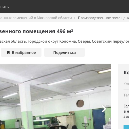
енить
венных помещений в Московской области
Производственное помещени
венного помещения 496 м²
ская область, городской округ Коломна, Озёры, Советский переулок
В избранное
Поделиться
К
Ко
Те
Ес
в 
зв