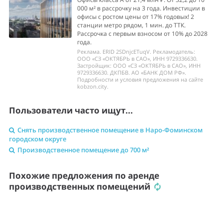
000 м² в рассрочку на 3 года. Инвестиции в
офисы с ростом цены от 17% годовых! 2
станции метро рядом, 1 мин. до ТТК.
Рассрочка с первым взносом от 10% до 2028
года.
Реклама. ERID 2SDnjcETuqV. Рекламодатель:
ООО «СЗ «ОКТЯБРЬ в САО», ИНН 9729336630.
Застройщик: ООО «СЗ «ОКТЯБРЬ в САО», ИНН
9729336630. ДКПБВ. АО «БАНК ДОМ РФ».
Подробности и условия предложения на сайте
kobzon.city.
Пользователи часто ищут...
Снять производственное помещение в Наро-Фоминском
городском округе
Производственное помещение до 700 м²
Похожие предложения по аренде
производственных помещений