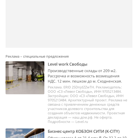
Реклама – специальные предложения
Level work Свободы
Производственные склады от 209 м2.
Рассрочка и возможность возмещения
НДС. 12 мин. пешком до м. Сходненская.
Реклама. ERID 2SDnjdZZwTH. Рекламодатель:
ООО «СЗ «Левел Свободы», ИНН 9705213484.
Застройщик: ООО «СЗ «Левел Свободы», ИНН
9705213484. Архитектурный проект. Реклама не
связана с привлечением денежных средств
участников долевого строительства для
создания объектов недвижимости. Проектная
декларация — наш.дом.рф. Не оферта.
Подробности — Level.ru
Бизнес-центр КОБЗОН СИТИ (K-CITY)
Офисы класса А от 21,4 млн ₽. От 32,2 до 10