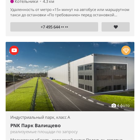
Котельники
•
4.3 км
Удаленность от метро «15» минут на автобусе или маршрутном
такси до остановки «По требованию» перед остановкой...
+7 495 644 •• ••
4 фото
Индустриальный парк,
класс A
PNK Парк Валищево
реализуемые площади по запросу