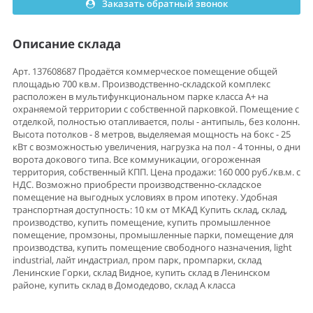
Заказать обратный звонок
Описание склада
Арт. 137608687 Продаётся коммерческое помещение общей
площадью 700 кв.м. Производственно-складской комплекс
расположен в мультифункциональном парке класса А+ на
охраняемой территории с собственной парковкой. Помещение с
отделкой, полностью отапливается, полы - антипыль, без колонн.
Высота потолков - 8 метров, выделяемая мощность на бокс - 25
кВт с возможностью увеличения, нагрузка на пол - 4 тонны, о дни
ворота докового типа. Все коммуникации, огороженная
территория, собственный КПП. Цена продажи: 160 000 руб./кв.м. с
НДС. Возможно приобрести производственно-складское
помещение на выгодных условиях в пром ипотеку. Удобная
транспортная доступность: 10 км от МКАД Купить склад, склад,
производство, купить помещение, купить промышленное
помещение, промзоны, промышленные парки, помещение для
производства, купить помещение свободного назначения, light
industriаl, лайт индастриал, пром парк, промпарки, склад
Ленинские Горки, склад Видное, купить склад в Ленинском
районе, купить склад в Домодедово, склад А класса