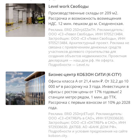
Level work Свободы
Производственные склады от 209 м2.
Рассрочка и возможность возмещения
НДС. 12 мин. пешком до м. Сходненская.
Реклама. ERID 2SDnjdZZwTH. Рекламодатель:
ООО «СЗ «Левел Свободы», ИНН 9705213484.
Застройщик: ООО «СЗ «Левел Свободы», ИНН
9705213484. Архитектурный проект. Реклама не
связана с привлечением денежных средств
участников долевого строительства для
создания объектов недвижимости. Проектная
декларация — наш.дом.рф. Не оферта.
Подробности — Level.ru
Бизнес-центр КОБЗОН СИТИ (K-CITY)
Офисы класса А от 21,4 млн ₽. От 32,2 до 10
000 м² в рассрочку на 3 года. Инвестиции в
офисы с ростом цены от 17% годовых! 2
станции метро рядом, 1 мин. до ТТК.
Рассрочка с первым взносом от 10% до 2028
года.
Реклама. ERID 2SDnjcETuqV. Рекламодатель:
ООО «СЗ «ОКТЯБРЬ в САО», ИНН 9729336630.
Застройщик: ООО «СЗ «ОКТЯБРЬ в САО», ИНН
9729336630. ДКПБВ. АО «БАНК ДОМ РФ».
Подробности и условия предложения на сайте
kobzon.city.