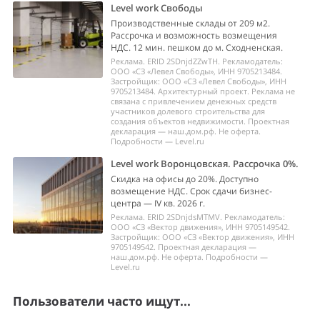
Level work Воронцовская. Рассрочка 0%.
Скидка на офисы до 20%. Доступно
возмещение НДС. Срок сдачи бизнес-
центра — IV кв. 2026 г.
Реклама. ERID 2SDnjdsMTMV. Рекламодатель:
ООО «СЗ «Вектор движения», ИНН 9705149542.
Застройщик: ООО «СЗ «Вектор движения», ИНН
9705149542. Проектная декларация —
наш.дом.рф. Не оферта. Подробности —
Level.ru
Пользователи часто ищут...
Снять склад в Богородском городском округе
Большой склад
Похожие предложения по аренде складов
Популярные производственные и складские
комплексы