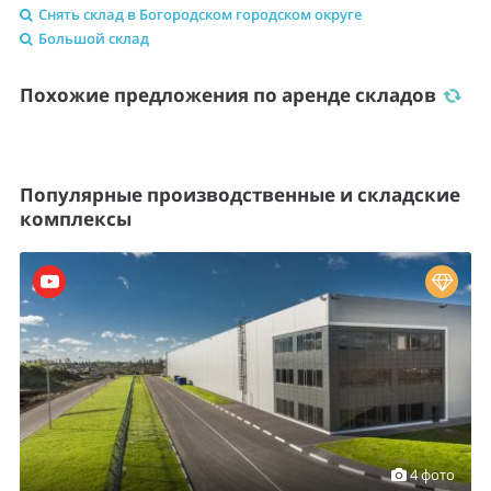
4 фото
Индустриальный парк,
класс A
PNK Парк Валищево
реализуемые площади по запросу
Московская область, городской округ Подольск, деревня
Валищево
PNK Парк Валищево – индустриальный парк класса А,
расположенный в 32 километрах от МКАД по
Симферопольскому шоссе.