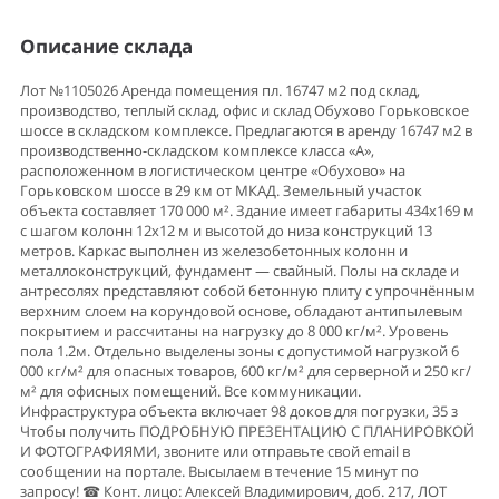
метров. Каркас выполнен из железобетонных колонн и
металлоконструкций, фундамент — свайный. Полы на складе и
антресолях представляют собой бетонную плиту с упрочнённым
верхним слоем на корундовой основе, обладают антипылевым
покрытием и рассчитаны на нагрузку до 8 000 кг/м². Уровень
пола 1.2м. Отдельно выделены зоны с допустимой нагрузкой 6
000 кг/м² для опасных товаров, 600 кг/м² для серверной и 250 кг/
м² для офисных помещений. Все коммуникации.
Инфраструктура объекта включает 98 доков для погрузки, 35 з
Чтобы получить ПОДРОБНУЮ ПРЕЗЕНТАЦИЮ С ПЛАНИРОВКОЙ
И ФОТОГРАФИЯМИ, звоните или отправьте свой email в
сообщении на портале. Высылаем в течение 15 минут по
запросу! ☎ Конт. лицо: Алексей Владимирович, доб. 217, ЛОТ
№1105026
Параметры склада
Площадь
16747 м²
Стоимость
17 845 324
в месяц
Ставка
12 787
/м² в год