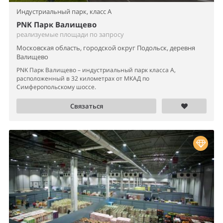
Связаться
6 фото
Оптово-распределительный центр,
класс A
Четыре сезона
реализуемые площади от 72 до 21 000 м²
Московская область, Домодедово, микрорайон Северный,
Логистическая улица, 9
«Четыре сезона» - современный многофункциональный
оптово-распределительный центр, который решает множество
задач. Здесь...