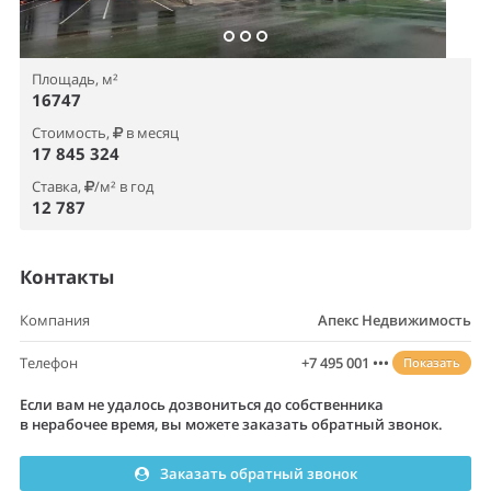
Контакты
Компания
Апекс Недвижимость
Телефон
+7 495 001 •••
Показать
Если вам не удалось дозвониться до собственника
в нерабочее время, вы можете заказать обратный звонок.
Заказать обратный звонок
Описание склада
Лот №1105026 Аренда помещения пл. 16747 м2 под склад,
производство, теплый склад, офис и склад Обухово Горьковское
шоссе в складском комплексе. Предлагаются в аренду 16747 м2 в
производственно-складском комплексе класса «А»,
расположенном в логистическом центре «Обухово» на
Горьковском шоссе в 29 км от МКАД. Земельный участок
объекта составляет 170 000 м². Здание имеет габариты 434х169 м
с шагом колонн 12х12 м и высотой до низа конструкций 13