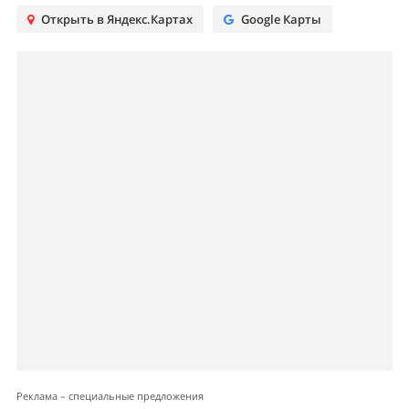
Реклама – специальные предложения
Level work Свободы
Производственные склады от 209 м2.
Рассрочка и возможность возмещения
НДС. 12 мин. пешком до м. Сходненская.
Реклама. ERID 2SDnjdZZwTH. Рекламодатель:
ООО «СЗ «Левел Свободы», ИНН 9705213484.
Застройщик: ООО «СЗ «Левел Свободы», ИНН
9705213484. Архитектурный проект. Реклама не
связана с привлечением денежных средств
участников долевого строительства для
создания объектов недвижимости. Проектная
декларация — наш.дом.рф. Не оферта.
Подробности — Level.ru