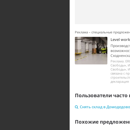
Реклама – специальные предложе
Level wor
Производст
возможност
Сходненска
Реклама. ER
Свободы», И
Свободы», И
связана с п
строительст
декларация 
Пользователи часто 
Снять склад в Домодедов
Похожие предложени