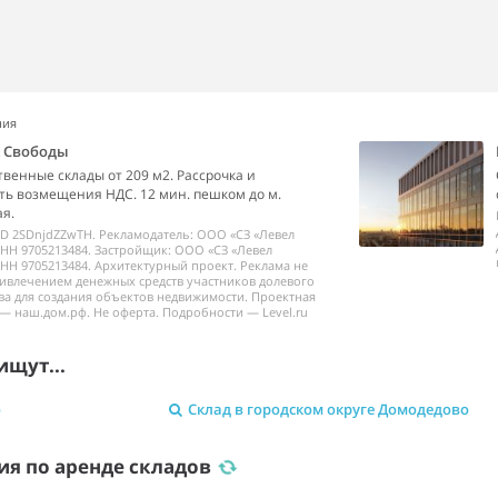
ния
k Свободы
венные склады от 209 м2. Рассрочка и
ь возмещения НДС. 12 мин. пешком до м.
я.
ID 2SDnjdZZwTH. Рекламодатель: ООО «СЗ «Левел
НН 9705213484. Застройщик: ООО «СЗ «Левел
НН 9705213484. Архитектурный проект. Реклама не
ривлечением денежных средств участников долевого
ва для создания объектов недвижимости. Проектная
— наш.дом.рф. Не оферта. Подробности — Level.ru
ищут...
о
Склад в городском округе Домодедово
я по аренде складов