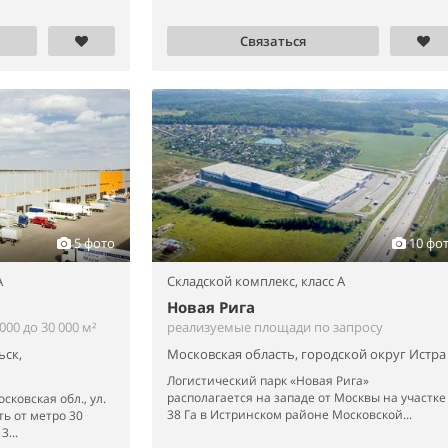
Связаться
5 фото
10 фо
A
Складской комплекс,
класс A
Новая Рига
00 до 30 000 м²
реализуемые площади по запросу
ьск,
Московская область, городской округ Истра
Логистический парк «Новая Рига»
располагается на западе от Москвы на участке
сковская обл., ул.
38 Га в Истринском районе Московской...
ь от метро 30
...