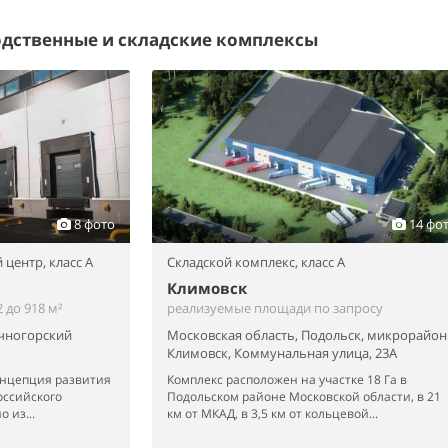
дственные и складские комплексы
8 фото
14 фо
 центр,
класс A
Складской комплекс,
класс A
Климовск
 до 918 м²
реализуемые площади по запросу
ечногорский
Московская область, Подольск, микрорайон
Климовск, Коммунальная улица, 23А
концепция развития
Комплекс расположен на участке 18 Га в
оссийского
Подольском районе Московской области, в 21
 из...
км от МКАД, в 3,5 км от кольцевой...