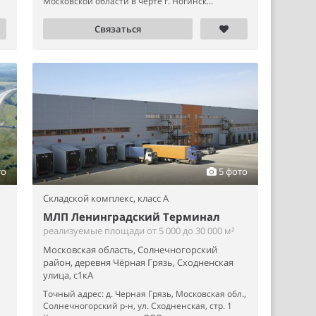
Московской области в черте г. Ногинск...
Связаться
то
5 фото
Складской комплекс,
класс A
МЛП Ленинградский Терминал
реализуемые площади от 5 000 до 30 000 м²
Московская область, Солнечногорский
район, деревня Чёрная Грязь, Сходненская
улица, с1кА
Точный адрес: д. Черная Грязь, Московская обл.,
Солнечногорский р-н, ул. Сходненская, стр. 1