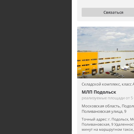
Связаться
Складской комплекс,
класс 
МЛП Подольск
реализуемые площади от 5 0
Московская область, Подол
Поливановская улица, 9
Точный адрес: г. Подольск, Мо
Поливановская, 9 Удаленност
минут на маршрутном такси, 3