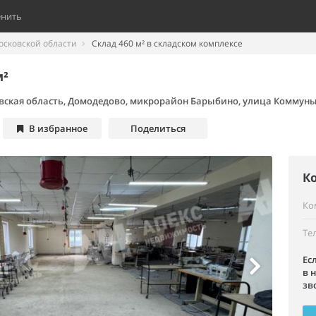
енить
осковской области
Склад 460 м² в складском комплексе
м²
вская область, Домодедово, микрорайон Барыбино, улица Коммуны
В избранное
Поделиться
К
Ко
Те
Ес
в 
зв