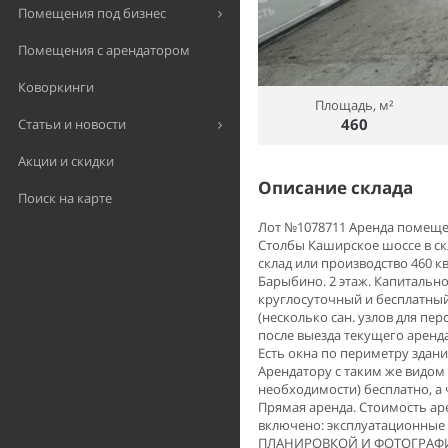
Помещения под бизнес
Помещения с арендатором
Коворкинги
Площадь, м²
460
Статьи и новости
Акции и скидки
Описание склада
Поиск на карте
Лот №1078711 Аренда помещени
Столбы Каширское шоссе в ск
склад или производство 460 кв
Барыбино. 2 этаж. Капитальн
круглосуточный и бесплатный)
(несколько сан. узлов для пе
после выезда текущего аренд
Есть окна по периметру здан
Арендатору с таким же видом
необходимости) бесплатно, а 
Прямая аренда. Стоимость аре
включено: эксплуатационны
ПЛАНИРОВКОЙ И ФОТОГРАФИЯМИ