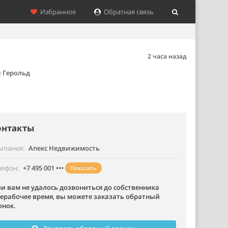
Избранное
Обратная связь
2 часа назад
 Герольд
онтакты
мпания
Апекс Недвижимость
лефон
+7 495 001 •••
Показать
ли вам не удалось дозвониться до собственника
нерабочее время, вы можете заказать обратный
онок.