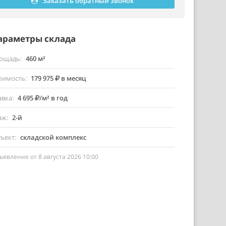
Заказать обратный звонок
араметры склада
ощадь
460 м²
оимость
179 975
в месяц
авка
4 695
/м² в год
аж
2-й
ъект
складской комплекс
ъявление от 8 августа 2026 10:00