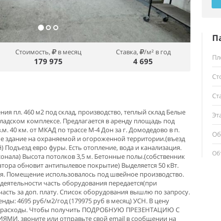
П
Стоимость,
в месяц
Ставка,
/м² в год
Пл
179 975
4 695
Ст
Ст
я пл. 460 м2 под склад, производство, теплый склад Белые
Эт
ладском комплексе. Предлагается в аренду площадь под
.м. 40 км. от МКАД по трассе М-4 Дон за г. Домодедово в п.
Об
ое здание на охраняемой и огороженной территории.(въезд
 Подъезд евро фуры. Есть отопление, вода и канализация.
Об
рсонала) Высота потолков 3,5 м. Бетонные полы.(собственник
атора обновит антипылевое покрытие) Выделяется 50 кВт.
ия. Помещение использовалось под швейное производство.
 деятельности часть оборудования передается(при
часть за доп. плату. Список оборудования вышлю по запросу.
нды: 4695 руб/м2/год (179975 руб в месяц) УСН. В цену
е расходы. Чтобы получить ПОДРОБНУЮ ПРЕЗЕНТАЦИЮ С
, звоните или отправьте свой email в сообщении на