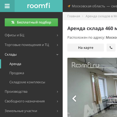
Московская область
—
см
Главная
Аренда складов в М
Бесплатный подбор
Аренда склада 460 
Офисы и БЦ
Расположен по адресу:
Моско
Торговые помещения и ТЦ
На карте
Склады
Аренда
Продажа
Складские комплексы
Производства
Свободного назначения
Земельные участки