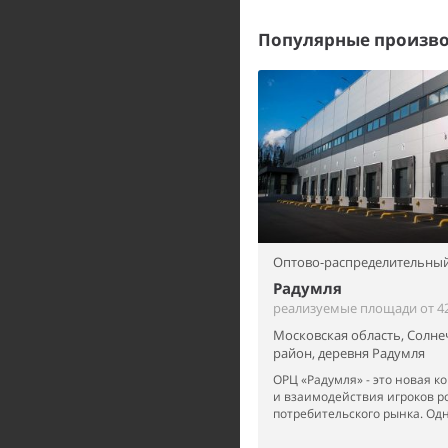
Популярные произво
Оптово-распределительный
Радумля
реализуемые площади от 42
Московская область, Солн
район, деревня Радумля
ОРЦ «Радумля» - это новая 
и взаимодействия игроков р
потребительского рынка. Одно