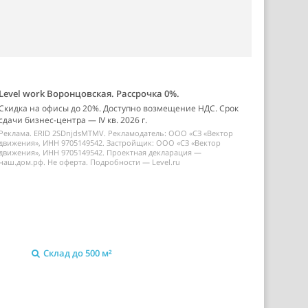
Level work Воронцовская. Рассрочка 0%.
Скидка на офисы до 20%. Доступно возмещение НДС. Срок
сдачи бизнес-центра — IV кв. 2026 г.
Реклама. ERID 2SDnjdsMTMV. Рекламодатель: ООО «СЗ «Вектор
движения», ИНН 9705149542. Застройщик: ООО «СЗ «Вектор
движения», ИНН 9705149542. Проектная декларация —
наш.дом.рф. Не оферта. Подробности — Level.ru
Склад до 500 м²