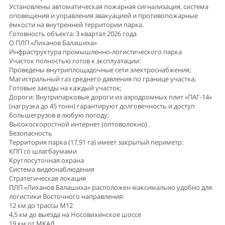
Установлены автоматическая пожарная сигнализация, система
оповещения и управления эвакуацией и противопожарные
ёмкости на внутренней территории парка.
Готовность объекта: 3 квартал 2026 года
О ПЛП «Лиханов Балашиха»
Инфраструктура промышленно-логистического парка
Участок полностью готов к эксплуатации:
Проведены внутриплощадочные сети электроснабжения;
Магистральный газ среднего давления по границе участка;
Готовые заезды на каждый участок;
Дороги: Внутрипарковые дороги из аэродромных плит «ПАГ-14»
(нагрузка до 45 тонн) гарантируют долговечность и доступ
большегрузов в любую погоду;
Высокоскоростной интернет (оптоволокно) .
Безопасность
Территория парка (17,91 га) имеет закрытый периметр:
КПП со шлагбаумами
Круглосуточная охрана
Система видеонаблюдения
Стратегическая локация
ПЛП «Лиханов Балашиха» расположен максимально удобно для
логистики Восточного направления:
12 км до трассы М12
4,5 км до выезда на Носовихинское шоссе
19 км от МКАД