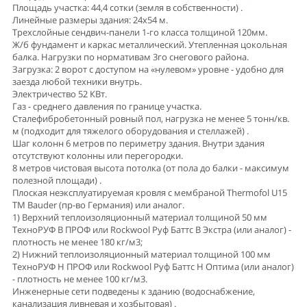
Площадь участка: 44,4 сотки (земля в собственности) .
Линейные размеры здания: 24х54 м.
Трехслойные сендвич-панели 1-го класса толщиной 120мм.
Ж/б фундамент и каркас металлический. Утепленная цокольная
балка. Нагрузки по нормативам 3го снегового района.
Загрузка: 2 ворот с доступом на «нулевом» уровне - удобно для
заезда любой техники внутрь.
Электричество 52 КВт.
Газ - среднего давления по границе участка.
Сталефибробетонный ровный пол, нагрузка не менее 5 тонн/кв.
м (подходит для тяжелого оборудования и стеллажей) .
Шаг колонн 6 метров по периметру здания. Внутри здания
отсутствуют колонны или перегородки.
8 метров чистовая высота потолка (от пола до балки - максимум
полезной площади) .
Плоская неэксплуатируемая кровля с мембраной Thermofol U15
TM Bauder (пр-во Германия) или аналог.
1) Верхний теплоизоляционный материал толщиной 50 мм
ТехноРУФ В ПРОФ или Rockwool Руф Баттс В Экстра (или аналог) -
плотность не менее 180 кг/м3;
2) Нижний теплоизоляционный материал толщиной 100 мм
ТехноРУФ Н ПРОФ или Rockwool Руф Баттс Н Оптима (или аналог)
- плотность не менее 100 кг/м3.
Инженерные сети подведены к зданию (водоснабжение,
канализация ливневая и хозбытовая) .