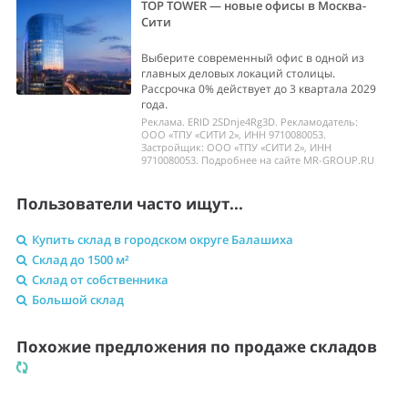
TOP TOWER — новые офисы в Москва-
Сити
Выберите современный офис в одной из
главных деловых локаций столицы.
Рассрочка 0% действует до 3 квартала 2029
года.
Реклама. ERID 2SDnje4Rg3D. Рекламодатель:
ООО «ТПУ «СИТИ 2», ИНН 9710080053.
Застройщик: ООО «ТПУ «СИТИ 2», ИНН
9710080053. Подробнее на сайте MR-GROUP.RU
Пользователи часто ищут...
Купить склад в городском округе Балашиха
Склад до 1500 м²
Склад от собственника
Большой склад
Похожие предложения по продаже складов