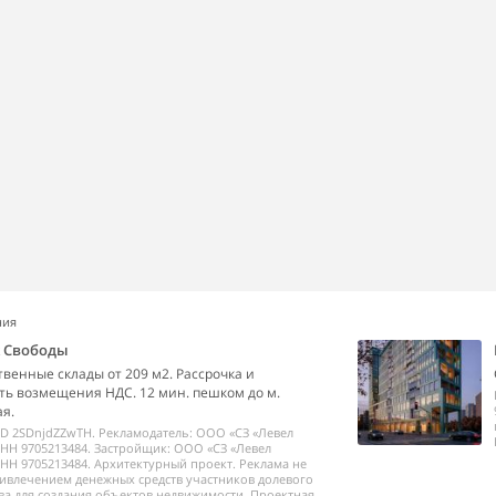
ния
k Свободы
венные склады от 209 м2. Рассрочка и
ь возмещения НДС. 12 мин. пешком до м.
я.
ID 2SDnjdZZwTH. Рекламодатель: ООО «СЗ «Левел
НН 9705213484. Застройщик: ООО «СЗ «Левел
НН 9705213484. Архитектурный проект. Реклама не
ривлечением денежных средств участников долевого
ва для создания объектов недвижимости. Проектная