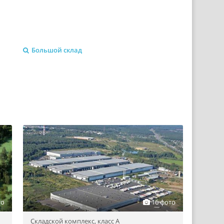
Большой склад
то
16 фото
Складской комплекс,
класс A