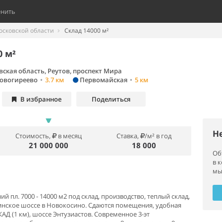
енить
осковской области
Склад 14000 м²
0 м²
ская область, Реутов, проспект Мира
овогиреево
•
3.7 км
Первомайская
•
5 км
В избранное
Поделиться
Н
Стоимость,
в месяц
Ставка,
/м² в год
21 000 000
18 000
Об
в 
мы
 пл. 7000 - 14000 м2 под склад, производство, теплый склад,
хинское шоссе в Новокосино. Сдаются помещения, удобная
АД (1 км), шоссе Энтузиастов. Современное 3-эт