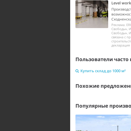
Level wor
Производст
возможност
Сходненска
Реклама. ER
Свободы», И
Свободы», И
связана с п
строительст
декларация 
Пользователи часто 
Купить склад до 1000 м²
Похожие предложен
Популярные произво