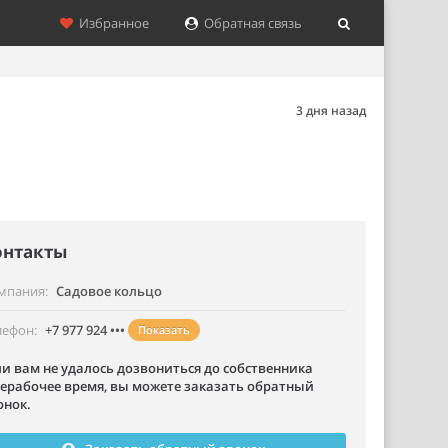
Избранное
Обратная связь
3 дня назад
онтакты
мпания
Садовое кольцо
лефон
+7 977 924 •••
Показать
ли вам не удалось дозвониться до собственника
нерабочее время, вы можете заказать обратный
онок.