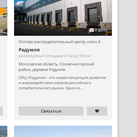
то
8 фото
Оптово-распределительный центр,
класс A
Радумля
реализуемые площади от 42 до 918 м²
Московская область, Солнечногорский
район, деревня Радумля
ОРЦ «Радумля» - это новая концепция развития
и взаимодействия игроков российского
потребительского рынка. Одно из...
Связаться