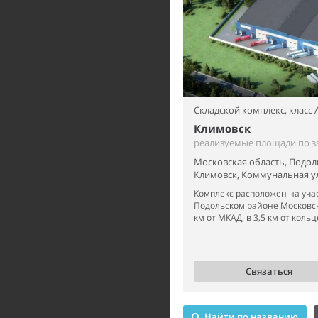
Складской комплекс,
класс 
Климовск
реализуемые площади по з
Московская область, Подол
Климовск, Коммунальная ул
Комплекс расположен на учас
Подольском районе Московск
км от МКАД, в 3,5 км от кольц
Связаться
Найти по названию