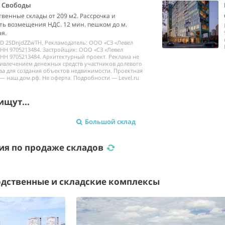
k Свободы
венные склады от 209 м2. Рассрочка и
ь возмещения НДС. 12 мин. пешком до м.
я.
ID 2SDnjdZZwTH. Рекламодатель: ООО «СЗ «Левел
НН 9705213484. Застройщик: ООО «СЗ «Левел
НН 9705213484. Архитектурный проект. Реклама не
ривлечением денежных средств участников долевого
ва для создания объектов недвижимости. Проектная
— наш.дом.рф. Не оферта. Подробности — Level.ru
ищут...
Большой склад
ия по продаже складов
дственные и складские комплексы