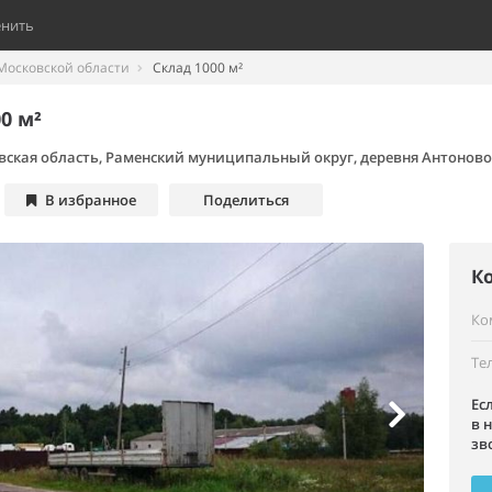
енить
Московской области
Склад 1000 м²
0 м²
вская область, Раменский муниципальный округ, деревня Антоново
В избранное
Поделиться
К
Ко
Те
Ес
в 
зв