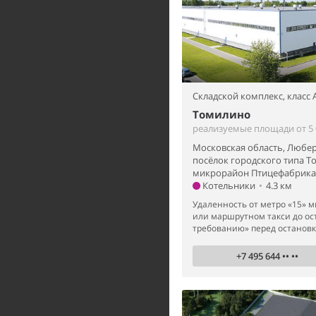
Складской комплекс,
класс 
Томилино
реализуемые площади от 5 0
Московская область, Любе
посёлок городского типа Т
микрорайон Птицефабрика,
Котельники
•
4.3 км
Удаленность от метро «15» м
или маршрутном такси до ос
требованию» перед остановко
+7 495 644 •• ••