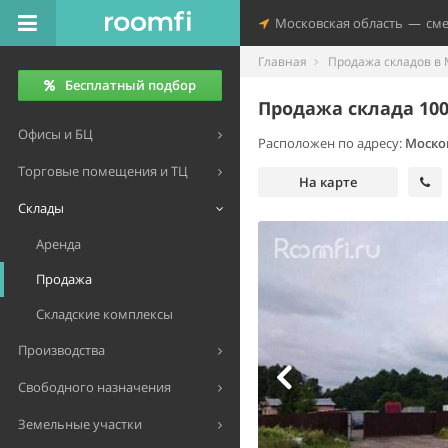
Московская область
—
см
Главная
Продажа складов в 
Бесплатный подбор
Продажа склада 100
Офисы и БЦ
Расположен по адресу:
Моско
Торговые помещения и ТЦ
На карте
Склады
Аренда
Продажа
Складские комплексы
Производства
Свободного назначения
Земельные участки