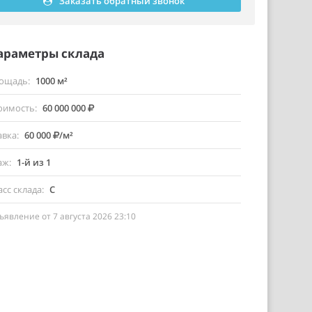
Заказать обратный звонок
араметры склада
ощадь
1000 м²
оимость
60 000 000
авка
60 000
/м²
аж
1-й из 1
асс склада
C
ъявление от 7 августа 2026 23:10