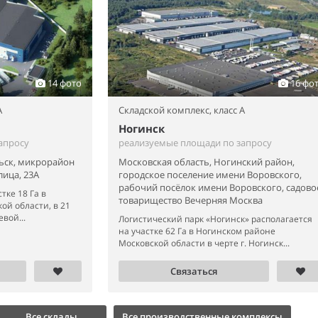
14 фото
16 фо
A
Складской комплекс,
класс A
Ногинск
апросу
реализуемые площади по запросу
ьск, микрорайон
Московская область, Ногинский район,
ица, 23А
городское поселение имени Воровского,
рабочий посёлок имени Воровского, садово
тке 18 Га в
товарищество Вечерняя Москва
ой области, в 21
евой...
Логистический парк «Ногинск» располагается
на участке 62 Га в Ногинском районе
Московской области в черте г. Ногинск...
Связаться
Все склады
Все производственные комплексы