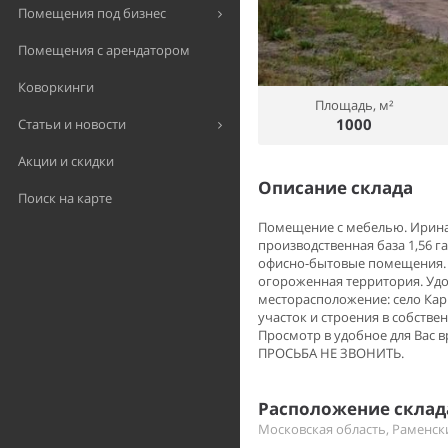
Помещения под бизнес
Помещения с арендатором
Коворкинги
Площадь, м²
1000
Статьи и новости
Акции и скидки
Описание склада
Поиск на карте
Помещение с мебелью. Ирина.
производственная база 1,56 га 
офисно-бытовые помещения. Во
огороженная территория. Уд
месторасположение: село Карп
участок и строения в собствен
Просмотр в удобное для Вас 
ПРОСЬБА НЕ ЗВОНИТЬ.
Расположение склада
Московская область, Раменск