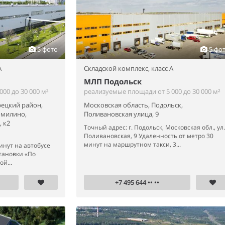
5 фото
5 фо
A
Складской комплекс,
класс A
МЛП Подольск
00 до 30 000 м²
реализуемые площади от 5 000 до 30 000 м²
рецкий район,
Московская область, Подольск,
омилино,
Поливановская улица, 9
 к2
Точный адрес: г. Подольск, Московская обл., ул.
Поливановская, 9 Удаленность от метро 30
минут на маршрутном такси, 3...
инут на автобусе
тановки «По
й...
+7 495 644 •• ••