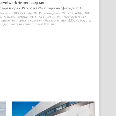
Level work Нижегородская
Старт продаж! Рассрочка 0%. Скидка на офисы до 20%.
Реклама. ERID 2SDnjeted9M. Рекламодатель: ООО СЗ «АПД», ИНН
9705087889. Застройщик: ООО СЗ «АПД», ИНН 9705087889. Без
привлечения средств граждан и без заключения ДДУ. Не оферта.
Подробности на сайте business.level.ru.