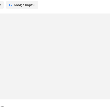
х
Google Карты
ния