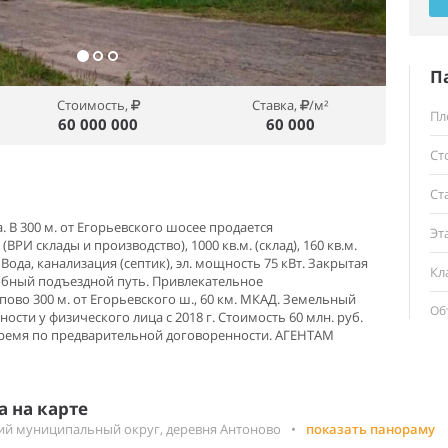
П
Стоимость,
Ставка,
/м²
Пл
60 000 000
60 000
Ст
Ст
 В 300 м. от Егорьевского шосее продается
Эт
(ВРИ склады и производство), 1000 кв.м. (склад), 160 кв.м.
да, канализация (септик), эл. мощность 75 кВт. Закрытая
Кл
обный подъездной путь. Привлекательное
ово 300 м. от Егорьевского ш., 60 км. МКАД. Земельный
Об
ности у физического лица с 2018 г. Стоимость 60 млн. руб.
время по предварительной договоренности. АГЕНТАМ
 на карте
ий муниципальный округ, деревня Антоново
•
показать панораму