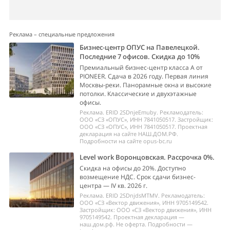
Реклама – специальные предложения
Бизнес-центр ОПУС на Павелецкой.
Последние 7 офисов. Скидка до 10%
Премиальный бизнес-центр класса А от
PIONEER. Сдача в 2026 году. Первая линия
Москвы-реки. Панорамные окна и высокие
потолки. Классические и двухэтажные
офисы.
Реклама. ERID 2SDnjeEmuby. Рекламодатель:
ООО «СЗ «ОПУС», ИНН 7841050517. Застройщик:
ООО «СЗ «ОПУС», ИНН 7841050517. Проектная
декларация на сайте НАШ.ДОМ.РФ.
Подробности на сайте opus-bc.ru
Level work Воронцовская. Рассрочка 0%.
Скидка на офисы до 20%. Доступно
возмещение НДС. Срок сдачи бизнес-
центра — IV кв. 2026 г.
Реклама. ERID 2SDnjdsMTMV. Рекламодатель:
ООО «СЗ «Вектор движения», ИНН 9705149542.
Застройщик: ООО «СЗ «Вектор движения», ИНН
9705149542. Проектная декларация —
наш.дом.рф. Не оферта. Подробности —