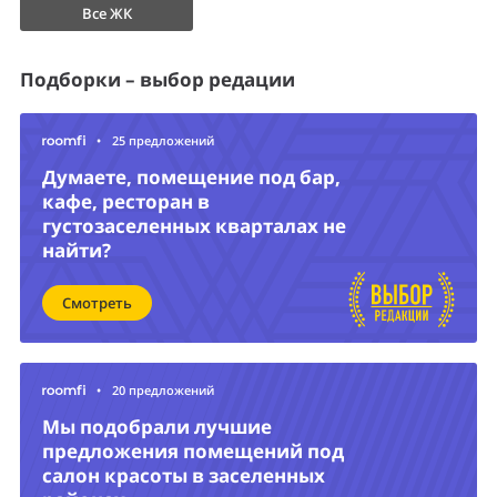
Все ЖК
Подборки – выбор редации
•
25 предложений
Думаете, помещение под бар,
кафе, ресторан в
густозаселенных кварталах не
найти?
Смотреть
•
20 предложений
Мы подобрали лучшие
предложения помещений под
салон красоты в заселенных