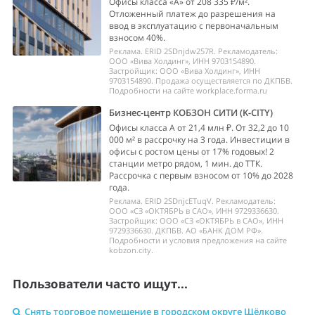
Офисы класса «А» от 208 335 ₽/м².
Отложенный платеж до разрешения на
ввод в эксплуатацию с первоначальным
взносом 40%.
Реклама. ERID 2SDnjdw257R. Рекламодатель:
ООО «Вива Холдинг», ИНН 9703154890.
Застройщик: ООО «Вива Холдинг», ИНН
9703154890. Продажа осуществляется по ДКПБВ.
Подробности на сайте workplace.forma.ru
Бизнес-центр КОБЗОН СИТИ (K-CITY)
Офисы класса А от 21,4 млн ₽. От 32,2 до 10
000 м² в рассрочку на 3 года. Инвестиции в
офисы с ростом цены от 17% годовых! 2
станции метро рядом, 1 мин. до ТТК.
Рассрочка с первым взносом от 10% до 2028
года.
Реклама. ERID 2SDnjcETuqV. Рекламодатель:
ООО «СЗ «ОКТЯБРЬ в САО», ИНН 9729336630.
Застройщик: ООО «СЗ «ОКТЯБРЬ в САО», ИНН
9729336630. ДКПБВ. АО «БАНК ДОМ РФ».
Подробности и условия предложения на сайте
kobzon.city.
Пользователи часто ищут...
Снять торговое помещение в городском округе Щёлково