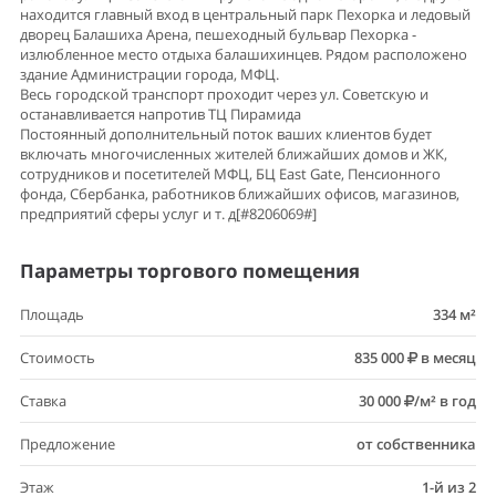
находится главный вход в центральный парк Пехорка и ледовый
дворец Балашиха Арена, пешеходный бульвар Пехорка -
излюбленное место отдыха балашихинцев. Рядом расположено
здание Администрации города, МФЦ.
Весь городской транспорт проходит через ул. Советскую и
останавливается напротив ТЦ Пирамида
Постоянный дополнительный поток ваших клиентов будет
включать многочисленных жителей ближайших домов и ЖК,
сотрудников и посетителей МФЦ, БЦ East Gate, Пенсионного
фонда, Сбербанка, работников ближайших офисов, магазинов,
предприятий сферы услуг и т. д[#8206069#]
Параметры торгового помещения
Площадь
334 м²
Стоимость
835 000
в месяц
Ставка
30 000
/м² в год
Предложение
от собственника
Этаж
1-й из 2