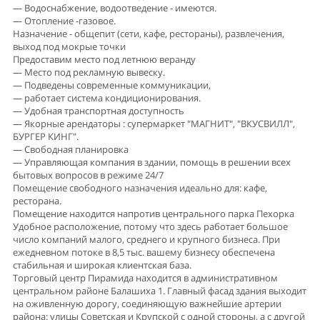
— Водоснабжение, водоотведение - имеются.
— Отопление -газовое.
Назначение - общепит (сети, кафе, рестораны), развлечения,
выход под мокрые точки
Предоставим место под летнюю веранду
— Место под рекламную вывеску.
— Подведены современные коммуникации,
— работает система кондиционирования.
— Удобная транспортная доступность
— Якорные арендаторы : супермаркет "МАГНИТ", "ВКУСВИЛЛ",
БУРГЕР КИНГ".
— Свободная планировка
— Управляющая компания в здании, помощь в решении всех
бытовых вопросов в режиме 24/7
Помещение свободного назначения идеально для: кафе,
ресторана.
Помещение находится напротив центрального парка Пехорка
Удобное расположение, потому что здесь работает большое
число компаний малого, среднего и крупного бизнеса. При
ежедневном потоке в 8,5 тыс. вашему бизнесу обеспечена
стабильная и широкая клиентская база.
Торговый центр Пирамида находится в административном
центральном районе Балашиха 1. Главный фасад здания выходит
на оживленную дорогу, соединяющую важнейшие артерии
района: улицы Советская и Крупской с одной стороны, а с другой