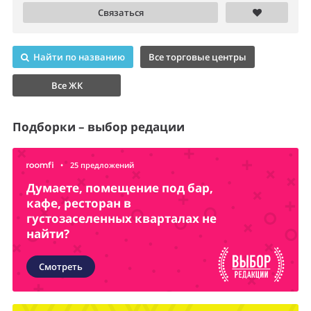
Связаться
Найти по названию
Все торговые центры
Все ЖК
Подборки – выбор редации
•
25 предложений
Думаете, помещение под бар,
кафе, ресторан в
густозаселенных кварталах не
найти?
Смотреть