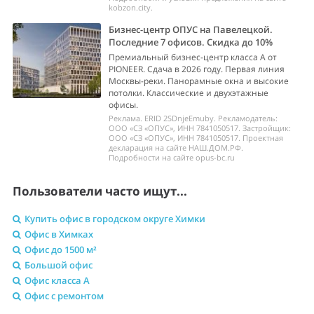
kobzon.city.
Бизнес-центр ОПУС на Павелецкой.
Последние 7 офисов. Скидка до 10%
Премиальный бизнес-центр класса А от
PIONEER. Сдача в 2026 году. Первая линия
Москвы-реки. Панорамные окна и высокие
потолки. Классические и двухэтажные
офисы.
Реклама. ERID 2SDnjeEmuby. Рекламодатель:
ООО «СЗ «ОПУС», ИНН 7841050517. Застройщик:
ООО «СЗ «ОПУС», ИНН 7841050517. Проектная
декларация на сайте НАШ.ДОМ.РФ.
Подробности на сайте opus-bc.ru
Пользователи часто ищут...
Купить офис в городском округе Химки
Офис в Химках
Офис до 1500 м²
Большой офис
Офис класса A
Офис с ремонтом