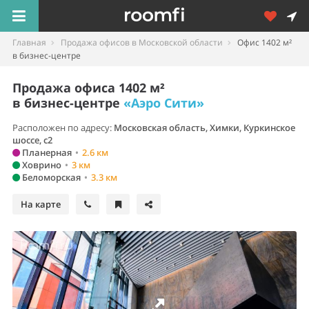
Главная
Продажа офисов в Московской области
Офис 1402 м²
в бизнес-центре
Продажа офиса 1402 м²
в бизнес-центре
«Аэро Сити»
Расположен по адресу:
Московская область, Химки, Куркинское
шоссе, с2
Планерная
•
2.6 км
Ховрино
•
3 км
Беломорская
•
3.3 км
На карте