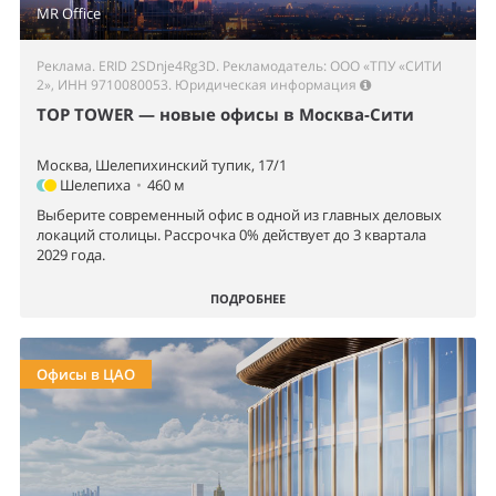
MR Office
Реклама. ERID 2SDnje4Rg3D. Рекламодатель: ООО «ТПУ «СИТИ
2», ИНН 9710080053.
Юридическая информация
TOP TOWER — новые офисы в Москва-Сити
Москва, Шелепихинский тупик, 17/1
Шелепиха
•
460 м
Выберите современный офис в одной из главных деловых
локаций столицы. Рассрочка 0% действует до 3 квартала
2029 года.
ПОДРОБНЕЕ
Офисы в ЦАО