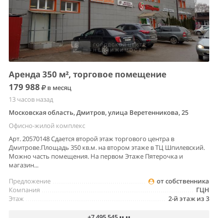
Аренда 350 м², торговое помещение
179 988
в месяц
13 часов назад
Московская область, Дмитров, улица Веретенникова, 25
Офисно-жилой комплекс
Арт. 20570148 Сдается второй этаж торгового центра в
Дмитрове.Площадь 350 кв.м. на втором этаже в ТЦ Шпилевский.
Можно часть помещения. На первом Этаже Пятерочка и
магазин...
Предложение
от собственника
Компания
ГЦН
Этаж
2-й этаж из 3
+7 495 545 •• ••