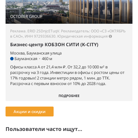
OCTOBER GROUP
Реклама. ERID 2SDnjcETuqV. Рекламодатель: ООО «СЗ «ОКТЯБРЬ
в САО», ИНН 9729336630.
Юридическая информация
Бизнес-центр КОБЗОН СИТИ (K-CITY)
Москва, Бауманская улица
Бауманская
•
460 м
Офисы класса А от 21,4 млн ₽. От 32,2 до 10 000 м² в
рассрочку на 3 года. Инвестиции в офисы с ростом цены от
17% годовых! 2 станции метро рядом, 1 мин. до ТТК.
Рассрочка с первым взносом от 10% до 2028 года.
ПОДРОБНЕЕ
Акции и скидки
Пользователи часто ищут...