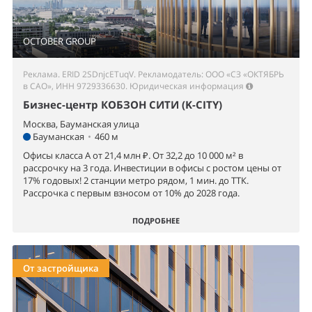
OCTOBER GROUP
Реклама. ERID 2SDnjcETuqV. Рекламодатель: ООО «СЗ «ОКТЯБРЬ
в САО», ИНН 9729336630.
Юридическая информация
Бизнес-центр КОБЗОН СИТИ (K-CITY)
Москва, Бауманская улица
Бауманская
•
460 м
Офисы класса А от 21,4 млн ₽. От 32,2 до 10 000 м² в
рассрочку на 3 года. Инвестиции в офисы с ростом цены от
17% годовых! 2 станции метро рядом, 1 мин. до ТТК.
Рассрочка с первым взносом от 10% до 2028 года.
ПОДРОБНЕЕ
От застройщика