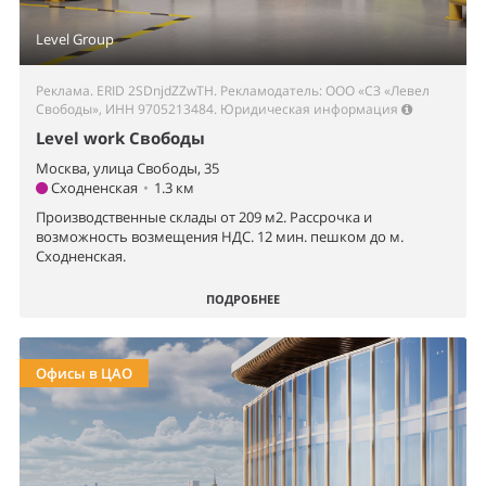
Level Group
Реклама. ERID 2SDnjdZZwTH. Рекламодатель: ООО «СЗ «Левел
Свободы», ИНН 9705213484.
Юридическая информация
Level work Свободы
Москва, улица Свободы, 35
Сходненская
•
1.3 км
Производственные склады от 209 м2. Рассрочка и
возможность возмещения НДС. 12 мин. пешком до м.
Сходненская.
ПОДРОБНЕЕ
Офисы в ЦАО