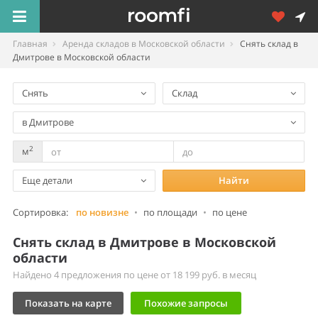
Главная
Аренда складов в Московской области
Снять склад в
Дмитрове в Московской области
Снять
Склад
в Дмитрове
2
м
Еще детали
Найти
Сортировка:
по новизне
•
по площади
•
по цене
Снять склад в Дмитрове в Московской
области
Найдено 4 предложения по цене от 18 199 руб. в месяц
Показать на карте
Похожие запросы