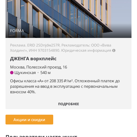
FORMA
Реклама. ERID 2SDnjdw257R. Рекламодатель: ООО «Вива
Холдинг», ИНН 9703154890.
Юридическая информация
ДЖЕНГА воркплейс
Москва, Полесский проезд, 16
Щукинская
•
540 м
Офисы класса «А» от 208 335 ₽/м². Отложенный платеж до
разрешения на ввод в эксплуатацию с первоначальным
взносом 40%.
ПОДРОБНЕЕ
Акции и скидки
Пользователи часто ищут...