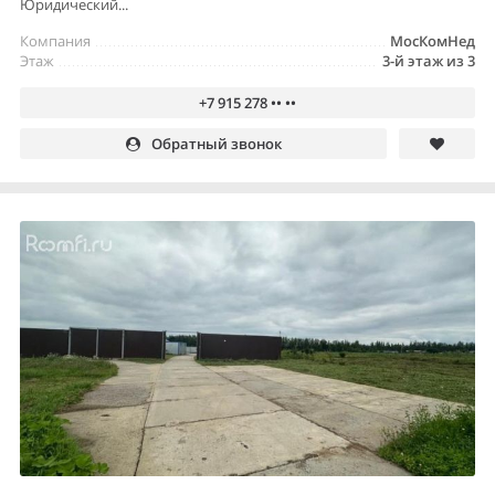
Юридический...
Компания
МосКомНед
Этаж
3-й этаж из 3
+7 915 278 •• ••
Обратный звонок