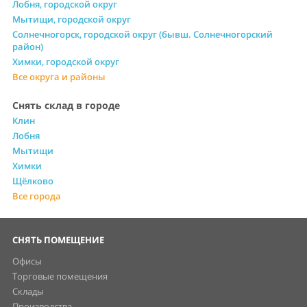
Лобня, городской округ
Мытищи, городской округ
Солнечногорск, городской округ (бывш. Солнечногорский
район)
Химки, городской округ
Все округа и районы
Снять склад в городе
Клин
Лобня
Мытищи
Химки
Щёлково
Все города
СНЯТЬ ПОМЕЩЕНИЕ
Офисы
Торговые помещения
Склады
Производства